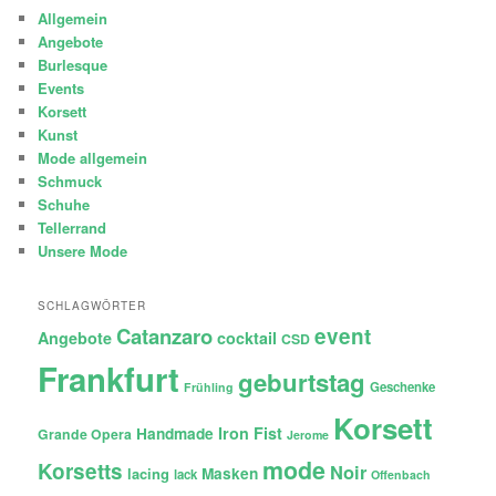
Allgemein
Angebote
Burlesque
Events
Korsett
Kunst
Mode allgemein
Schmuck
Schuhe
Tellerrand
Unsere Mode
SCHLAGWÖRTER
Catanzaro
event
Angebote
cocktail
CSD
Frankfurt
geburtstag
Geschenke
Frühling
Korsett
Iron Fist
Handmade
Grande Opera
Jerome
mode
Korsetts
Noir
lacing
Masken
lack
Offenbach