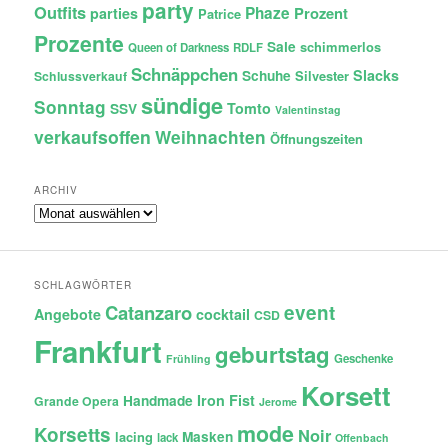
party
Outfits
Phaze
Prozent
parties
Patrice
Prozente
Sale
schimmerlos
Queen of Darkness
RDLF
Schnäppchen
Slacks
Schuhe
Silvester
Schlussverkauf
sündige
Sonntag
Tomto
SSV
Valentinstag
verkaufsoffen
Weihnachten
Öffnungszeiten
ARCHIV
Archiv
SCHLAGWÖRTER
Catanzaro
event
Angebote
cocktail
CSD
Frankfurt
geburtstag
Geschenke
Frühling
Korsett
Iron Fist
Handmade
Grande Opera
Jerome
mode
Korsetts
Noir
lacing
Masken
lack
Offenbach