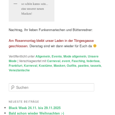
so schön kanns sein...
eine unserer neuen
Masken!
Nachtrag, Ihr lieben Funkenmariechen und Büttenredner:
Am Rosenmontag bleibt unser Laden in der Töngesgasse
geschlossen.
Dienstag sind wir dann wieder für Euch da
Veröffentlicht unter
Allgemein
,
Events
,
Mode allgemein
,
Unsere
Mode
|
Verschlagwortet mit
Carneval
,
event
,
Fasching
,
federboa
,
Frankfurt
,
Karneval
,
Kostüme
,
Masken
,
Outfits
,
pasties
,
tassels
,
Venezianische
S
u
c
h
NEUESTE BEITRÄGE
e
Black Week 24.11. bis 29.11.2025
n
Bald schon wieder Weihnachten :-)