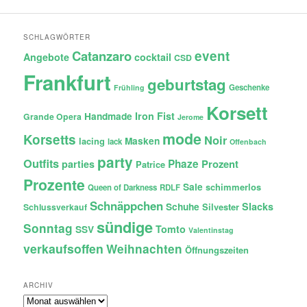
SCHLAGWÖRTER
Catanzaro
event
Angebote
cocktail
CSD
Frankfurt
geburtstag
Geschenke
Frühling
Korsett
Iron Fist
Handmade
Grande Opera
Jerome
mode
Korsetts
Noir
lacing
Masken
lack
Offenbach
party
Outfits
Phaze
Prozent
parties
Patrice
Prozente
Sale
schimmerlos
Queen of Darkness
RDLF
Schnäppchen
Slacks
Schuhe
Silvester
Schlussverkauf
sündige
Sonntag
Tomto
SSV
Valentinstag
verkaufsoffen
Weihnachten
Öffnungszeiten
ARCHIV
Archiv