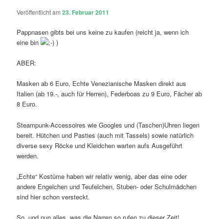
Veröffentlicht am
23. Februar 2011
Pappnasen gibts bei uns keine zu kaufen (reicht ja, wenn ich
eine bin
)
ABER:
Masken ab 6 Euro, Echte Venezianische Masken direkt aus
Italien (ab 19.-, auch für Herren), Federboas zu 9 Euro, Fächer ab
8 Euro.
Steampunk-Accessoires wie Googles und (Taschen)Uhren liegen
bereit. Hütchen und Pasties (auch mit Tassels) sowie natürlich
diverse sexy Röcke und Kleidchen warten aufs Ausgeführt
werden.
„Echte“ Kostüme haben wir relativ wenig, aber das eine oder
andere Engelchen und Teufelchen, Stuben- oder Schulmädchen
sind hier schon versteckt.
So, und nun alles, was die Narren so rufen zu dieser Zeit!