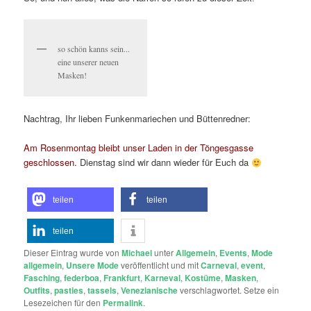
so schön kanns sein...
eine unserer neuen
Masken!
Nachtrag, Ihr lieben Funkenmariechen und Büttenredner:
Am Rosenmontag bleibt unser Laden in der Töngesgasse
geschlossen.
Dienstag sind wir dann wieder für Euch da
teilen
teilen
teilen
Dieser Eintrag wurde von
Michael
unter
Allgemein
,
Events
,
Mode
allgemein
,
Unsere Mode
veröffentlicht und mit
Carneval
,
event
,
Fasching
,
federboa
,
Frankfurt
,
Karneval
,
Kostüme
,
Masken
,
Outfits
,
pasties
,
tassels
,
Venezianische
verschlagwortet. Setze ein
Lesezeichen für den
Permalink
.