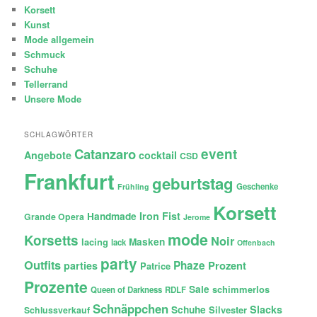
Korsett
Kunst
Mode allgemein
Schmuck
Schuhe
Tellerrand
Unsere Mode
SCHLAGWÖRTER
Catanzaro
event
Angebote
cocktail
CSD
Frankfurt
geburtstag
Geschenke
Frühling
Korsett
Iron Fist
Handmade
Grande Opera
Jerome
mode
Korsetts
Noir
lacing
Masken
lack
Offenbach
party
Outfits
Phaze
Prozent
parties
Patrice
Prozente
Sale
schimmerlos
Queen of Darkness
RDLF
Schnäppchen
Slacks
Schuhe
Silvester
Schlussverkauf