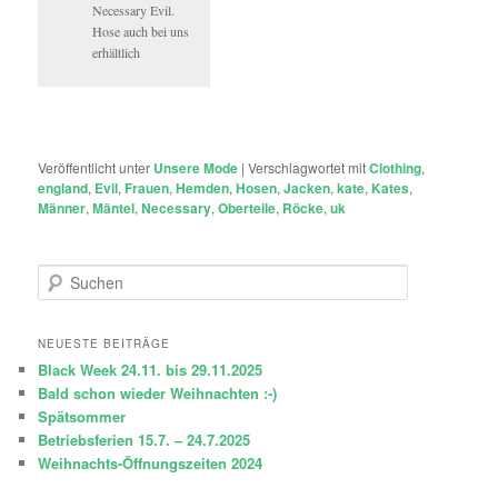
Necessary Evil.
Hose auch bei uns
erhältlich
Veröffentlicht unter
Unsere Mode
|
Verschlagwortet mit
Clothing
,
england
,
Evil
,
Frauen
,
Hemden
,
Hosen
,
Jacken
,
kate
,
Kates
,
Männer
,
Mäntel
,
Necessary
,
Oberteile
,
Röcke
,
uk
S
u
c
h
NEUESTE BEITRÄGE
e
Black Week 24.11. bis 29.11.2025
n
Bald schon wieder Weihnachten :-)
Spätsommer
Betriebsferien 15.7. – 24.7.2025
Weihnachts-Öffnungszeiten 2024