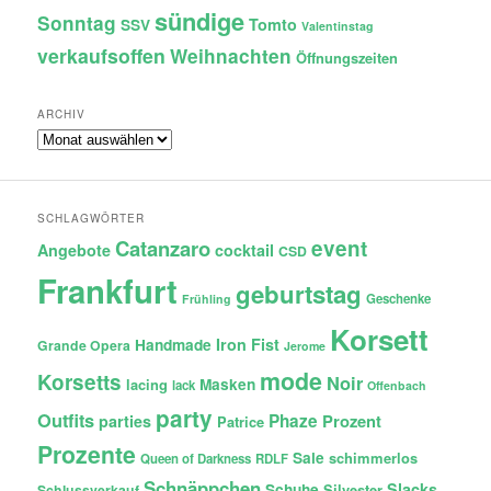
sündige
Sonntag
Tomto
SSV
Valentinstag
verkaufsoffen
Weihnachten
Öffnungszeiten
ARCHIV
Archiv
SCHLAGWÖRTER
Catanzaro
event
Angebote
cocktail
CSD
Frankfurt
geburtstag
Geschenke
Frühling
Korsett
Iron Fist
Handmade
Grande Opera
Jerome
mode
Korsetts
Noir
lacing
Masken
lack
Offenbach
party
Outfits
Phaze
Prozent
parties
Patrice
Prozente
Sale
schimmerlos
Queen of Darkness
RDLF
Schnäppchen
Slacks
Schuhe
Silvester
Schlussverkauf