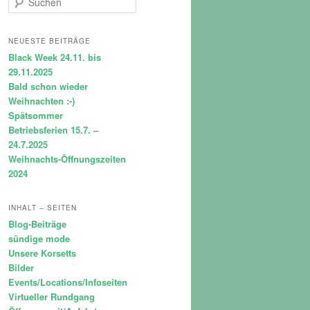
u
c
h
NEUESTE BEITRÄGE
e
Black Week 24.11. bis
n
29.11.2025
Bald schon wieder
Weihnachten :-)
Spätsommer
Betriebsferien 15.7. –
24.7.2025
Weihnachts-Öffnungszeiten
2024
INHALT – SEITEN
Blog-Beiträge
sündige mode
Unsere Korsetts
Bilder
Events/Locations/Infoseiten
Virtueller Rundgang