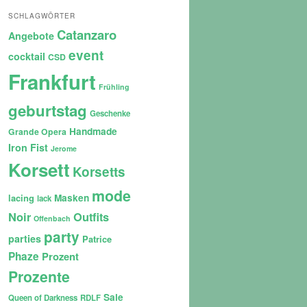
SCHLAGWÖRTER
Catanzaro
Angebote
event
cocktail
CSD
Frankfurt
Frühling
geburtstag
Geschenke
Handmade
Grande Opera
Iron Fist
Jerome
Korsett
Korsetts
mode
lacing
Masken
lack
Noir
Outfits
Offenbach
party
parties
Patrice
Phaze
Prozent
Prozente
Sale
Queen of Darkness
RDLF