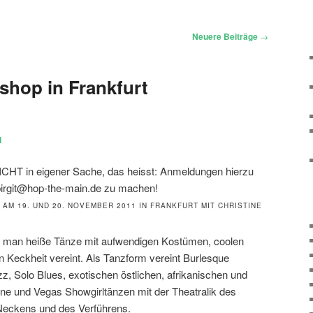
Neuere Beiträge
→
hop in Frankfurt
1
ICHT in eigener Sache, das heisst: Anmeldungen hierzu
 birgit@hop-the-main.de zu machen!
AM 19. UND 20. NOVEMBER 2011 IN FRANKFURT MIT CHRISTINE
er man heiße Tänze mit aufwendigen Kostümen, coolen
n Keckheit vereint. Als Tanzform vereint Burlesque
, Solo Blues, exotischen östlichen, afrikanischen und
ine und Vegas Showgirltänzen mit der Theatralik des
 Neckens und des Verführens.