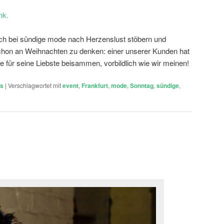
nk.
uch bei sündige mode nach Herzenslust stöbern und
 schon an Weihnachten zu denken: einer unserer Kunden hat
für seine Liebste beisammen, vorbildlich wie wir meinen!
ts
|
Verschlagwortet mit
event
,
Frankfurt
,
mode
,
Sonntag
,
sündige
,