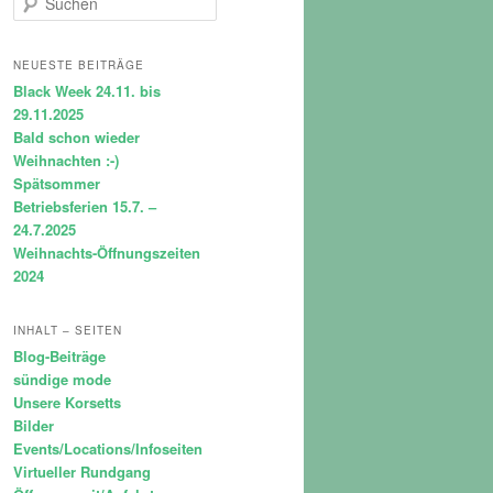
u
c
h
NEUESTE BEITRÄGE
e
Black Week 24.11. bis
n
29.11.2025
Bald schon wieder
Weihnachten :-)
Spätsommer
Betriebsferien 15.7. –
24.7.2025
Weihnachts-Öffnungszeiten
2024
INHALT – SEITEN
Blog-Beiträge
sündige mode
Unsere Korsetts
Bilder
Events/Locations/Infoseiten
Virtueller Rundgang