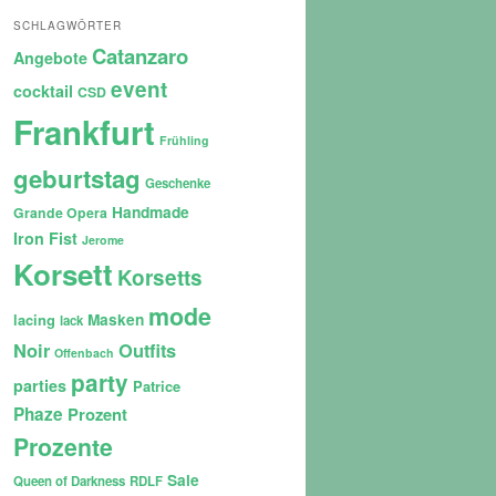
SCHLAGWÖRTER
Catanzaro
Angebote
event
cocktail
CSD
Frankfurt
Frühling
geburtstag
Geschenke
Handmade
Grande Opera
Iron Fist
Jerome
Korsett
Korsetts
mode
lacing
Masken
lack
Noir
Outfits
Offenbach
party
parties
Patrice
Phaze
Prozent
Prozente
Sale
Queen of Darkness
RDLF