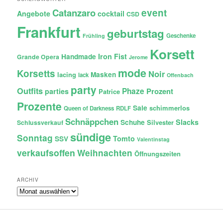
Catanzaro
event
Angebote
cocktail
CSD
Frankfurt
geburtstag
Geschenke
Frühling
Korsett
Iron Fist
Handmade
Grande Opera
Jerome
mode
Korsetts
Noir
lacing
Masken
lack
Offenbach
party
Outfits
Phaze
Prozent
parties
Patrice
Prozente
Sale
schimmerlos
Queen of Darkness
RDLF
Schnäppchen
Slacks
Schuhe
Silvester
Schlussverkauf
sündige
Sonntag
Tomto
SSV
Valentinstag
verkaufsoffen
Weihnachten
Öffnungszeiten
ARCHIV
Archiv