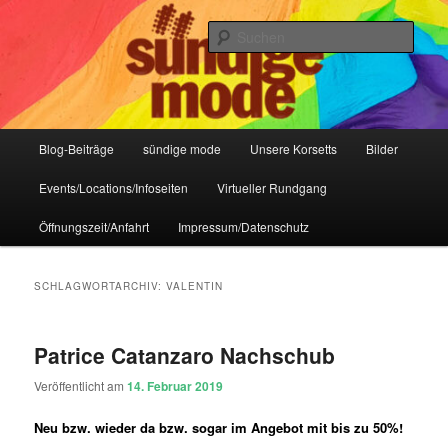
Zum
Zum
IHR Laden für Korsetts, Lifestyle-Mode, Club- und Dark-Wear seit 2004
primären
sekundären
Such
Inhalt
Inhalt
springen
springen
Sündige Mode Frankfurt
Hauptmenü
Blog-Beiträge
sündige mode
Unsere Korsetts
Bilder
Events/Locations/Infoseiten
Virtueller Rundgang
Öffnungszeit/Anfahrt
Impressum/Datenschutz
SCHLAGWORTARCHIV:
VALENTIN
Patrice Catanzaro Nachschub
Veröffentlicht am
14. Februar 2019
Neu bzw. wieder da bzw. sogar im Angebot mit bis zu 50%!