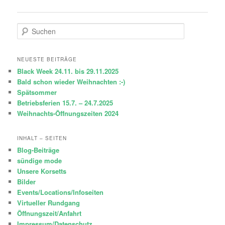
S
u
c
h
NEUESTE BEITRÄGE
e
Black Week 24.11. bis 29.11.2025
n
Bald schon wieder Weihnachten :-)
Spätsommer
Betriebsferien 15.7. – 24.7.2025
Weihnachts-Öffnungszeiten 2024
INHALT – SEITEN
Blog-Beiträge
sündige mode
Unsere Korsetts
Bilder
Events/Locations/Infoseiten
Virtueller Rundgang
Öffnungszeit/Anfahrt
Impressum/Datenschutz