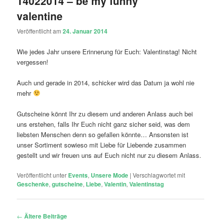
14022014 – be my funny
valentine
Veröffentlicht am
24. Januar 2014
Wie jedes Jahr unsere Erinnerung für Euch: Valentinstag! Nicht
vergessen!
Auch und gerade in 2014, schicker wird das Datum ja wohl nie
mehr
Gutscheine könnt Ihr zu diesem und anderen Anlass auch bei
uns erstehen, falls Ihr Euch nicht ganz sicher seid, was dem
liebsten Menschen denn so gefallen könnte… Ansonsten ist
unser Sortiment sowieso mit Liebe für Liebende zusammen
gestellt und wir freuen uns auf Euch nicht nur zu diesem Anlass.
Veröffentlicht unter
Events
,
Unsere Mode
|
Verschlagwortet mit
Geschenke
,
gutscheine
,
Liebe
,
Valentin
,
Valentinstag
Beitragsnavigation
←
Ältere Beiträge