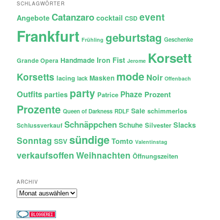
SCHLAGWÖRTER
Catanzaro
event
Angebote
cocktail
CSD
Frankfurt
geburtstag
Geschenke
Frühling
Korsett
Iron Fist
Handmade
Grande Opera
Jerome
mode
Korsetts
Noir
lacing
Masken
lack
Offenbach
party
Outfits
Phaze
Prozent
parties
Patrice
Prozente
Sale
schimmerlos
Queen of Darkness
RDLF
Schnäppchen
Slacks
Schuhe
Silvester
Schlussverkauf
sündige
Sonntag
Tomto
SSV
Valentinstag
verkaufsoffen
Weihnachten
Öffnungszeiten
ARCHIV
Archiv