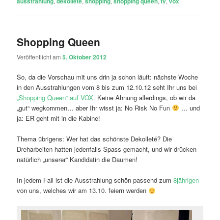
ausstrahlung
,
dekolleté
,
shopping
,
shopping queen
,
tv
,
vox
Shopping Queen
Veröffentlicht am
5. Oktober 2012
So, da die Vorschau mit uns drin ja schon läuft: nächste Woche
in den Ausstrahlungen vom 8 bis zum 12.10.12 seht Ihr uns bei
„Shopping Queen“ auf VOX.
Keine Ahnung allerdings, ob wir da
„gut“ wegkommen… aber Ihr wisst ja: No Risk No Fun
… und
ja: ER geht mit in die Kabine!
Thema übrigens: Wer hat das schönste Dekolleté? Die
Dreharbeiten hatten jedenfalls Spass gemacht, und wir drücken
natürlich „unserer“ Kandidatin die Daumen!
In jedem Fall ist die Ausstrahlung schön passend zum
8jährigen
von uns, welches wir am 13.10. feiern werden