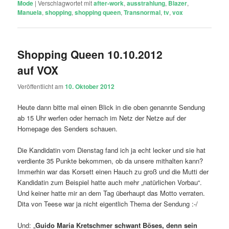
Mode
|
Verschlagwortet mit
after-work
,
ausstrahlung
,
Blazer
,
Manuela
,
shopping
,
shopping queen
,
Transnormal
,
tv
,
vox
Shopping Queen 10.10.2012
auf VOX
Veröffentlicht am
10. Oktober 2012
Heute dann bitte mal einen Blick in die oben genannte Sendung
ab 15 Uhr werfen oder hernach im Netz der Netze auf der
Homepage des Senders schauen.
Die Kandidatin vom Dienstag fand ich ja echt lecker und sie hat
verdiente 35 Punkte bekommen, ob da unsere mithalten kann?
Immerhin war das Korsett einen Hauch zu groß und die Mutti der
Kandidatin zum Beispiel hatte auch mehr „natürlichen Vorbau“.
Und keiner hatte mir an dem Tag überhaupt das Motto verraten.
Dita von Teese war ja nicht eigentlich Thema der Sendung :-/
Und: „
Guido Maria Kretschmer schwant Böses, denn sein