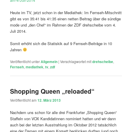
am-4-Juli-2014
Heute im TV, jetzt schon in der Mediathek: Im Fernseh-Mitschnitt
gibt es von 35:41 bis 41:35 einen netten Beitrag über die sündige
mode und „den Chef“ im Rahmen der ZDF drehscheibe vom 4.
Juli 2014.
Somit erhöht sich die Statiskik auf 9 Fernseh-Beiträge in 10
Jahren
Veröffentlicht unter
Allgemein
|
Verschlagwortet mit
drehscheibe
,
Fernseh
,
mediathek
,
tv
,
zdf
Shopping Queen „reloaded“
Veröffentlicht am
12. März 2013
Nachdem uns schon für alle drei Frankfurter „Shopping Queen“
Staffeln von VOX Kandidatinnen nominiert hatten und wir dann
auch bei der letzten Ausstrahlung im Oktober 2012 tatsächlich
eine der Damen mit einem Korsett beglücken durften (und noch