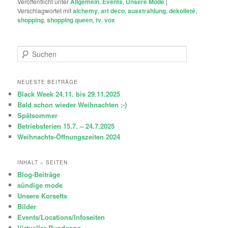
Veröffentlicht unter
Allgemein
,
Events
,
Unsere Mode
|
Verschlagwortet mit
alchemy
,
art deco
,
ausstrahlung
,
dekolleté
,
shopping
,
shopping queen
,
tv
,
vox
S
u
c
h
NEUESTE BEITRÄGE
e
Black Week 24.11. bis 29.11.2025
n
Bald schon wieder Weihnachten :-)
Spätsommer
Betriebsferien 15.7. – 24.7.2025
Weihnachts-Öffnungszeiten 2024
INHALT – SEITEN
Blog-Beiträge
sündige mode
Unsere Korsetts
Bilder
Events/Locations/Infoseiten
Virtueller Rundgang