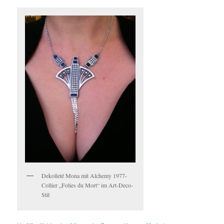
Dekolleté Mona mit Alchemy 1977-
Collier „Folies du Mort“ im Art-Deco-
Stil