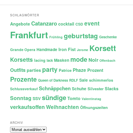
SCHLAGWÖRTER
Catanzaro
event
Angebote
cocktail
CSD
Frankfurt
geburtstag
Geschenke
Frühling
Korsett
Iron Fist
Handmade
Grande Opera
Jerome
mode
Korsetts
Noir
lacing
Masken
lack
Offenbach
party
Outfits
Phaze
Prozent
parties
Patrice
Prozente
Sale
schimmerlos
Queen of Darkness
RDLF
Schnäppchen
Slacks
Schuhe
Silvester
Schlussverkauf
sündige
Sonntag
Tomto
SSV
Valentinstag
verkaufsoffen
Weihnachten
Öffnungszeiten
ARCHIV
Archiv