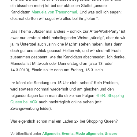
ein bisschen mehr) ist bei der aktuellen Staffel „unsere
Kandidatin“
Manuela von Transnormal.
Und was soll ich sagen:
diesmal durften wir sogut wie alles bei ihr „liefern“.
Das Thema „Blazer mal anders – schick zur After-Work-Party“ ist
zwar nun erstmal nicht naheliegender Weise „sündig“, aber da wir
ja im Untertitel auch „sinnliche Macht“ stehen haben, hats dann
doch gut und schick gepasst.Hoffen wir, und wir sind mit Euch
zusammen gespannt, wie die Kandidatin abschneidet. Ich denke,
Manuela ist Mittwoch oder Donnerstag dran (also 13. oder
14.3.2013), Finale sollte dann am Freitag, 15.3. sein.
Ihr könnt die Sendung um 15 Uhr nicht sehen? Kein Problem,
wird sowieso nochmal wiederholt und am gleichen und den
folgendenTagen kann man die einzelnen Folgen
HIER: Shopping
Queen bei VOX
auch nachträglich online sehen (mit
Zwangswerbung leider).
War eigentlich schon mal ein Laden 2x bei Shopping Queen?
Veröffentlicht unter
Allgemein
,
Events
,
Mode allgemein
,
Unsere