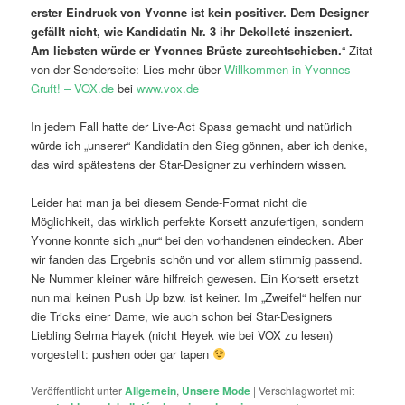
erster Eindruck von Yvonne ist kein positiver. Dem Designer
gefällt nicht, wie Kandidatin Nr. 3 ihr Dekolleté inszeniert.
Am liebsten würde er Yvonnes Brüste zurechtschieben.
“ Zitat
von der Senderseite: Lies mehr über
Willkommen in Yvonnes
Gruft! – VOX.de
bei
www.vox.de
In jedem Fall hatte der Live-Act Spass gemacht und natürlich
würde ich „unserer“ Kandidatin den Sieg gönnen, aber ich denke,
das wird spätestens der Star-Designer zu verhindern wissen.
Leider hat man ja bei diesem Sende-Format nicht die
Möglichkeit, das wirklich perfekte Korsett anzufertigen, sondern
Yvonne konnte sich „nur“ bei den vorhandenen eindecken. Aber
wir fanden das Ergebnis schön und vor allem stimmig passend.
Ne Nummer kleiner wäre hilfreich gewesen. Ein Korsett ersetzt
nun mal keinen Push Up bzw. ist keiner. Im „Zweifel“ helfen nur
die Tricks einer Dame, wie auch schon bei Star-Designers
Liebling Selma Hayek (nicht Heyek wie bei VOX zu lesen)
vorgestellt: pushen oder gar tapen
Veröffentlicht unter
Allgemein
,
Unsere Mode
|
Verschlagwortet mit