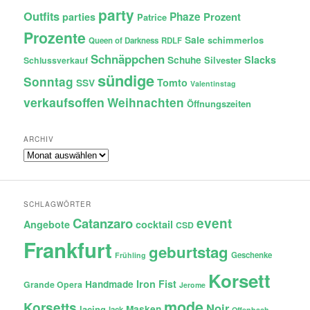
party
Outfits
Phaze
Prozent
parties
Patrice
Prozente
Sale
schimmerlos
Queen of Darkness
RDLF
Schnäppchen
Slacks
Schuhe
Silvester
Schlussverkauf
sündige
Sonntag
Tomto
SSV
Valentinstag
verkaufsoffen
Weihnachten
Öffnungszeiten
ARCHIV
Archiv
SCHLAGWÖRTER
Catanzaro
event
Angebote
cocktail
CSD
Frankfurt
geburtstag
Geschenke
Frühling
Korsett
Iron Fist
Handmade
Grande Opera
Jerome
mode
Korsetts
Noir
lacing
Masken
lack
Offenbach