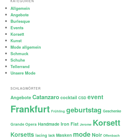
KATEGORIEN
Allgemein
Angebote
Burlesque
Events
Korsett
Kunst
Mode allgemein
Schmuck
Schuhe
Tellerrand
Unsere Mode
SCHLAGWÖRTER
Catanzaro
event
Angebote
cocktail
CSD
Frankfurt
geburtstag
Geschenke
Frühling
Korsett
Iron Fist
Handmade
Grande Opera
Jerome
mode
Korsetts
Noir
lacing
Masken
lack
Offenbach