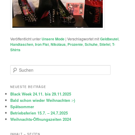
Veröffentlicht unter
Unsere Mode
|
Verschlagwortet mit
Geldbeutel
,
Handtaschen
,
Iron Fist
,
Nikolaus
,
Prozente
,
Schuhe
,
Stiefel
,
T-
Shirts
S
u
c
h
NEUESTE BEITRÄGE
e
Black Week 24.11. bis 29.11.2025
n
Bald schon wieder Weihnachten :-)
Spätsommer
Betriebsferien 15.7. – 24.7.2025
Weihnachts-Öffnungszeiten 2024
INHALT – SEITEN