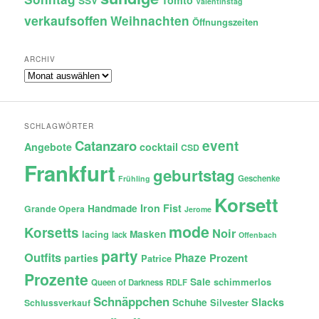
Tomto
SSV
Valentinstag
verkaufsoffen
Weihnachten
Öffnungszeiten
ARCHIV
Archiv
SCHLAGWÖRTER
Catanzaro
event
Angebote
cocktail
CSD
Frankfurt
geburtstag
Geschenke
Frühling
Korsett
Iron Fist
Handmade
Grande Opera
Jerome
mode
Korsetts
Noir
lacing
Masken
lack
Offenbach
party
Outfits
Phaze
Prozent
parties
Patrice
Prozente
Sale
schimmerlos
Queen of Darkness
RDLF
Schnäppchen
Slacks
Schuhe
Silvester
Schlussverkauf