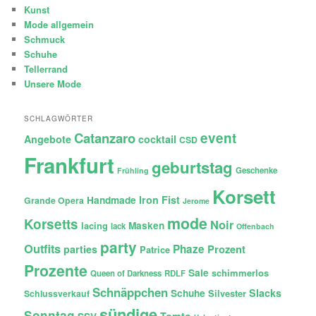
Kunst
Mode allgemein
Schmuck
Schuhe
Tellerrand
Unsere Mode
SCHLAGWÖRTER
Catanzaro
event
Angebote
cocktail
CSD
Frankfurt
geburtstag
Geschenke
Frühling
Korsett
Iron Fist
Handmade
Grande Opera
Jerome
mode
Korsetts
Noir
lacing
Masken
lack
Offenbach
party
Outfits
Phaze
Prozent
parties
Patrice
Prozente
Sale
schimmerlos
Queen of Darkness
RDLF
Schnäppchen
Slacks
Schuhe
Silvester
Schlussverkauf
sündige
Sonntag