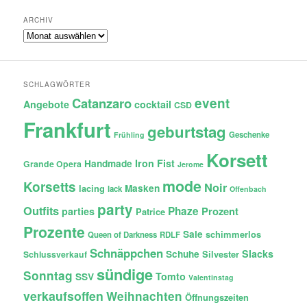
ARCHIV
Archiv
SCHLAGWÖRTER
Catanzaro
event
Angebote
cocktail
CSD
Frankfurt
geburtstag
Geschenke
Frühling
Korsett
Iron Fist
Handmade
Grande Opera
Jerome
mode
Korsetts
Noir
lacing
Masken
lack
Offenbach
party
Outfits
Phaze
Prozent
parties
Patrice
Prozente
Sale
schimmerlos
Queen of Darkness
RDLF
Schnäppchen
Slacks
Schuhe
Silvester
Schlussverkauf
sündige
Sonntag
Tomto
SSV
Valentinstag
verkaufsoffen
Weihnachten
Öffnungszeiten