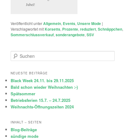
Jubel!
Veröffentlicht unter
Allgemein
,
Events
,
Unsere Mode
|
Verschlagwortet mit
Korsetts
,
Prozente
,
reduziert
,
Schnäppchen
,
Sommerschlussverkauf
,
sonderangebote
,
SSV
S
u
c
h
NEUESTE BEITRÄGE
e
Black Week 24.11. bis 29.11.2025
n
Bald schon wieder Weihnachten :-)
Spätsommer
Betriebsferien 15.7. – 24.7.2025
Weihnachts-Öffnungszeiten 2024
INHALT – SEITEN
Blog-Beiträge
sündige mode