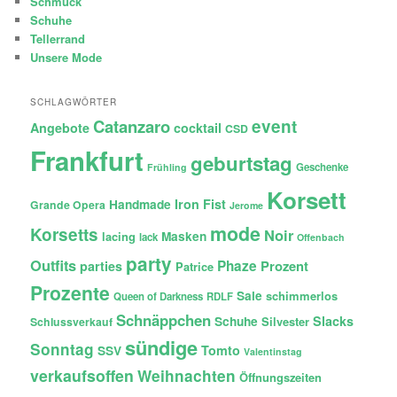
Schmuck
Schuhe
Tellerrand
Unsere Mode
SCHLAGWÖRTER
Catanzaro
event
Angebote
cocktail
CSD
Frankfurt
geburtstag
Geschenke
Frühling
Korsett
Iron Fist
Handmade
Grande Opera
Jerome
mode
Korsetts
Noir
lacing
Masken
lack
Offenbach
party
Outfits
Phaze
Prozent
parties
Patrice
Prozente
Sale
schimmerlos
Queen of Darkness
RDLF
Schnäppchen
Slacks
Schuhe
Silvester
Schlussverkauf
sündige
Sonntag
Tomto
SSV
Valentinstag
verkaufsoffen
Weihnachten
Öffnungszeiten