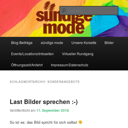
Zum
Zum
IHR Laden für Korsetts, Lifestyle-Mode, Club- und Dark-Wear seit 2004
primären
sekundären
Such
Inhalt
Inhalt
springen
springen
Sündige Mode Frankfurt
Hauptmenü
Blog-Beiträge
sündige mode
Unsere Korsetts
Bilder
Events/Locations/Infoseiten
Virtueller Rundgang
Öffnungszeit/Anfahrt
Impressum/Datenschutz
SCHLAGWORTARCHIV:
SONDERANGEBOTE
Last Bilder sprechen :-)
Veröffentlicht am
11. September 2018
So ist es: das Bild spricht für sich selbst