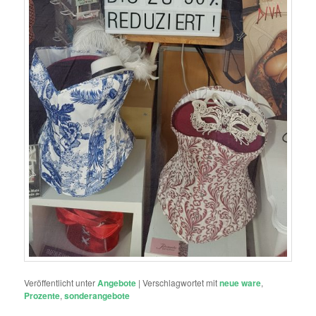
Veröffentlicht unter
Angebote
|
Verschlagwortet mit
neue ware
,
Prozente
,
sonderangebote