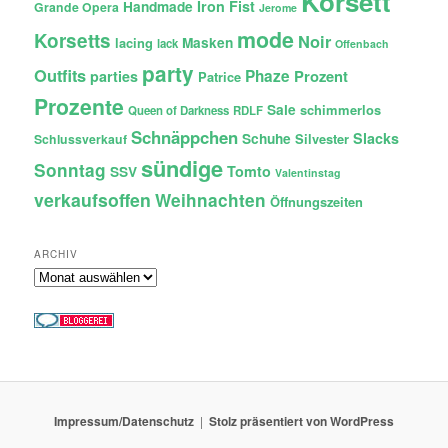
Korsett
Iron Fist
Handmade
Grande Opera
Jerome
mode
Korsetts
Noir
lacing
Masken
lack
Offenbach
party
Outfits
Phaze
Prozent
parties
Patrice
Prozente
Sale
schimmerlos
Queen of Darkness
RDLF
Schnäppchen
Slacks
Schuhe
Silvester
Schlussverkauf
sündige
Sonntag
Tomto
SSV
Valentinstag
verkaufsoffen
Weihnachten
Öffnungszeiten
ARCHIV
Archiv
Impressum/Datenschutz
Stolz präsentiert von WordPress