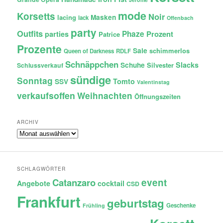
mode
Korsetts
Noir
lacing
Masken
lack
Offenbach
party
Outfits
Phaze
Prozent
parties
Patrice
Prozente
Sale
schimmerlos
Queen of Darkness
RDLF
Schnäppchen
Slacks
Schuhe
Silvester
Schlussverkauf
sündige
Sonntag
Tomto
SSV
Valentinstag
verkaufsoffen
Weihnachten
Öffnungszeiten
ARCHIV
Archiv
SCHLAGWÖRTER
Catanzaro
event
Angebote
cocktail
CSD
Frankfurt
geburtstag
Geschenke
Frühling