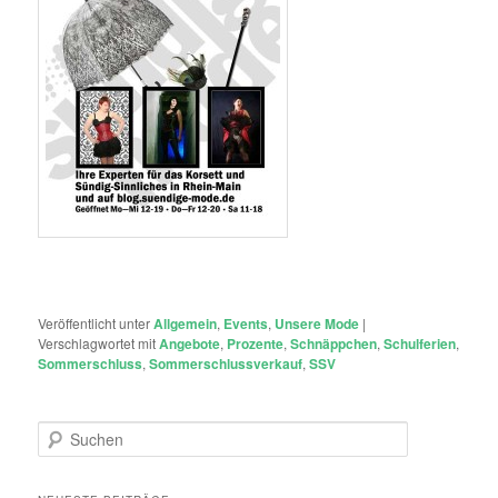
Veröffentlicht unter
Allgemein
,
Events
,
Unsere Mode
|
Verschlagwortet mit
Angebote
,
Prozente
,
Schnäppchen
,
Schulferien
,
Sommerschluss
,
Sommerschlussverkauf
,
SSV
S
u
c
h