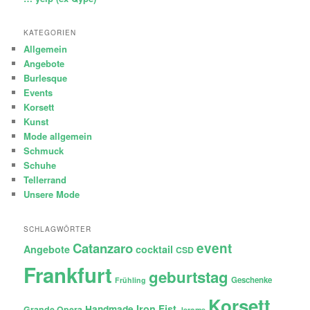
KATEGORIEN
Allgemein
Angebote
Burlesque
Events
Korsett
Kunst
Mode allgemein
Schmuck
Schuhe
Tellerrand
Unsere Mode
SCHLAGWÖRTER
Catanzaro
event
Angebote
cocktail
CSD
Frankfurt
geburtstag
Geschenke
Frühling
Korsett
Iron Fist
Handmade
Grande Opera
Jerome