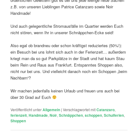
ordentlichen Gewittern gibt es bei uns jede Menge neue Sachen
z.B. von unseren Lieblingen Patrice Catanzaro sowie Noir
Handmade!
Und auch gelegentliche Stromausfälle im Quartier werden Euch
nicht stören, wenn Ihr in unserer Schnäppchen-Ecke seid!
Also egal ob brandneu oder schon kräftigst reduziertes (50%!):
ein Besuch bei uns lohnt sich auch in der Ferienzeit… außerdem
kriegt man da so gut Parkplätze in der Stadt und hat kaum Stau
beim Rein und Raus aus Frankfurt. Entspanntes Shoppen also,
nicht nur bei uns. Und vielleicht danach noch ein Schoppen „beim
Nachbarn“?
Wir machen jedenfalls keinen Urlaub und freuen uns auch bei
über 30 Grad auf Euch
Veröffentlicht unter
Allgemein
|
Verschlagwortet mit
Catanzaro
,
ferienzeit
,
Handmade
,
Noir
,
Schnäppchen
,
schoppen
,
Schulferien
,
Shoppen