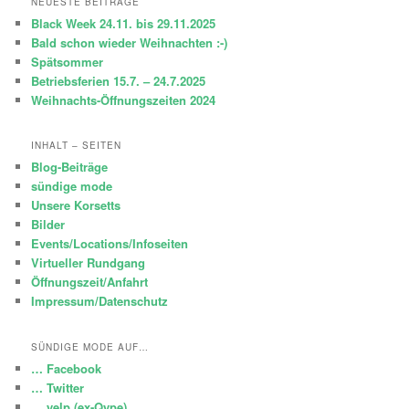
NEUESTE BEITRÄGE
e
Black Week 24.11. bis 29.11.2025
n
Bald schon wieder Weihnachten :-)
Spätsommer
Betriebsferien 15.7. – 24.7.2025
Weihnachts-Öffnungszeiten 2024
INHALT – SEITEN
Blog-Beiträge
sündige mode
Unsere Korsetts
Bilder
Events/Locations/Infoseiten
Virtueller Rundgang
Öffnungszeit/Anfahrt
Impressum/Datenschutz
SÜNDIGE MODE AUF…
… Facebook
… Twitter
… yelp (ex-Qype)