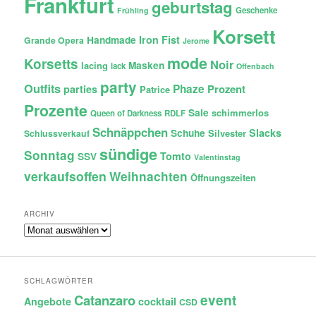
Frankfurt
geburtstag
Geschenke
Frühling
Korsett
Iron Fist
Handmade
Grande Opera
Jerome
mode
Korsetts
Noir
lacing
Masken
lack
Offenbach
party
Outfits
Phaze
Prozent
parties
Patrice
Prozente
Sale
schimmerlos
Queen of Darkness
RDLF
Schnäppchen
Slacks
Schuhe
Silvester
Schlussverkauf
sündige
Sonntag
Tomto
SSV
Valentinstag
verkaufsoffen
Weihnachten
Öffnungszeiten
ARCHIV
Archiv
SCHLAGWÖRTER
Catanzaro
event
Angebote
cocktail
CSD