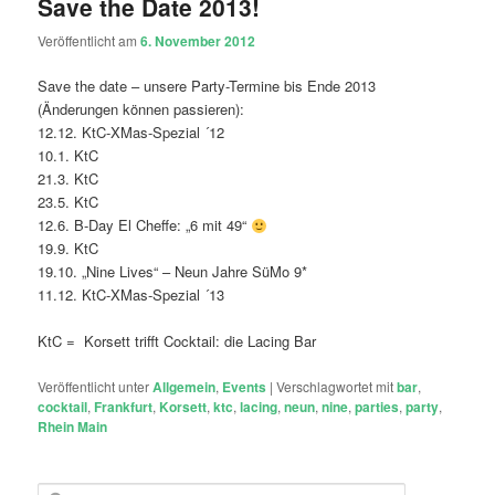
Save the Date 2013!
Veröffentlicht am
6. November 2012
Save the date – unsere Party-Termine bis Ende 2013
(Änderungen können passieren):
12.12. KtC-XMas-Spezial ´12
10.1. KtC
21.3. KtC
23.5. KtC
12.6. B-Day El Cheffe: „6 mit 49“
19.9. KtC
19.10. „Nine Lives“ – Neun Jahre SüMo 9*
11.12. KtC-XMas-Spezial ´13
KtC = Korsett trifft Cocktail: die Lacing Bar
Veröffentlicht unter
Allgemein
,
Events
|
Verschlagwortet mit
bar
,
cocktail
,
Frankfurt
,
Korsett
,
ktc
,
lacing
,
neun
,
nine
,
parties
,
party
,
Rhein Main
S