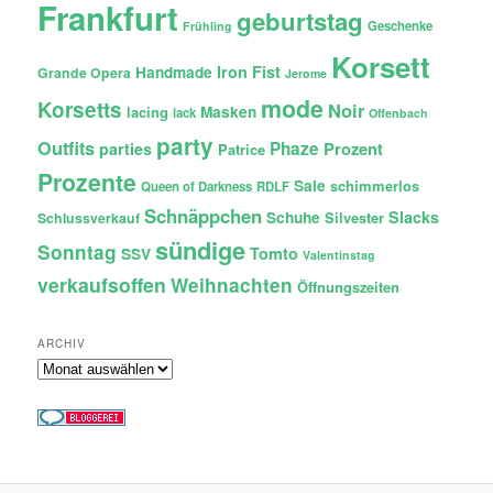
Frankfurt
geburtstag
Geschenke
Frühling
Korsett
Iron Fist
Handmade
Grande Opera
Jerome
mode
Korsetts
Noir
lacing
Masken
lack
Offenbach
party
Outfits
Phaze
Prozent
parties
Patrice
Prozente
Sale
schimmerlos
Queen of Darkness
RDLF
Schnäppchen
Slacks
Schuhe
Silvester
Schlussverkauf
sündige
Sonntag
Tomto
SSV
Valentinstag
verkaufsoffen
Weihnachten
Öffnungszeiten
ARCHIV
Archiv