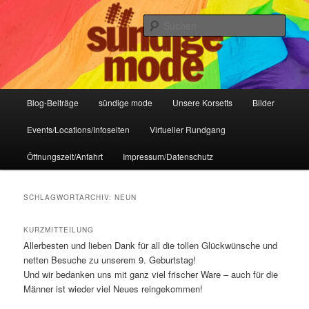
Zum
Zum
IHR Laden für Korsetts, Lifestyle-Mode, Club- und Dark-Wear seit 2004
primären
sekundären
Such
Inhalt
Inhalt
springen
springen
Sündige Mode Frankfurt
Hauptmenü
Blog-Beiträge
sündige mode
Unsere Korsetts
Bilder
Events/Locations/Infoseiten
Virtueller Rundgang
Öffnungszeit/Anfahrt
Impressum/Datenschutz
SCHLAGWORTARCHIV:
NEUN
KURZMITTEILUNG
Allerbesten und lieben Dank für all die tollen Glückwünsche und
netten Besuche zu unserem 9. Geburtstag!
Und wir bedanken uns mit ganz viel frischer Ware – auch für die
Männer ist wieder viel Neues reingekommen!