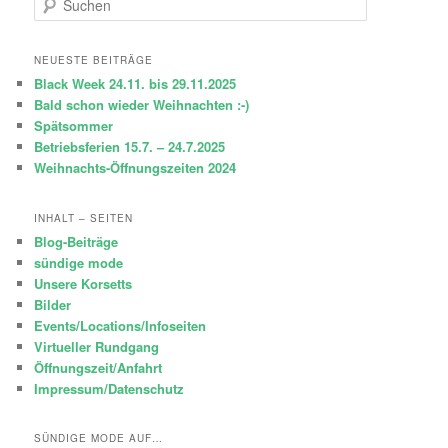
u
c
h
NEUESTE BEITRÄGE
e
Black Week 24.11. bis 29.11.2025
n
Bald schon wieder Weihnachten :-)
Spätsommer
Betriebsferien 15.7. – 24.7.2025
Weihnachts-Öffnungszeiten 2024
INHALT – SEITEN
Blog-Beiträge
sündige mode
Unsere Korsetts
Bilder
Events/Locations/Infoseiten
Virtueller Rundgang
Öffnungszeit/Anfahrt
Impressum/Datenschutz
SÜNDIGE MODE AUF…