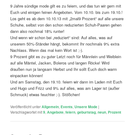
9 Jahre sündige mode gilt es zu feiern, und das tun wir gern mit
Euch und einigen feinen Angeboten. Vom 10.10. bis zum 19.10.!
Los geht es ab dem 10.10.13 mit „2mal9 Prozent“ auf alle unsere
Schuhe, selbst von den schon reduzierten Schuh-Paaren gehen
dann also nochmal 18% runter!
Und wenn wir schon bei „reduziert“ sind: Auf alles, was auf
unserem 50%-Ständer hängt, bekommt Ihr nochmals 9% extra
Nachlass. Wenn das mal kein Wort ist ;-).
9 Prozent gibt es zu guter Letzt noch für Männlein und Weiblein
auf alle Mäntel, Jacken, Boleros und langen Röcke! Wird
draußen nun ja langsam Herbst und Ihr sollt Euch doch warm
einpacken können!
Und am Samstag, den 19.10. feiern wir dann im Laden mit Euch
und Hugo und Frizz und 9% auf alles, was am Lager ist (außer
Schmuck) etwas feuchter ;-). Stößchen!
Veröffentlicht unter
Allgemein
,
Events
,
Unsere Mode
|
Verschlagwortet mit
9
,
Angebote
,
feiern
,
geburtstag
,
neun
,
Prozent