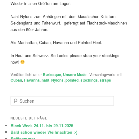
Wieder in allen Größen am Lager:
Naht-Nylons zum Anhängen mit dem klassischen Knistern,
Seidenglanz und Faltenwurf, gefertigt auf Flachstrick-Maschinen
aus den 50er Jahren.
Als Manhattan, Cuban, Havanna und Pointed Heel.
In Haut und Schwarz. So Ladies please strap your stockings
now!
Veröffentlicht unter
Burlesque
,
Unsere Mode
|
Verschlagwortet mit
Cuban
,
Havanna
,
naht
,
Nylons
,
pointed
,
stockings
,
straps
S
u
c
h
NEUESTE BEITRÄGE
e
Black Week 24.11. bis 29.11.2025
n
Bald schon wieder Weihnachten :-)
Spätsommer