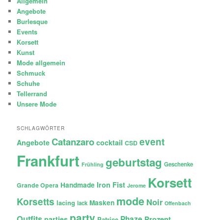
Allgemein
Angebote
Burlesque
Events
Korsett
Kunst
Mode allgemein
Schmuck
Schuhe
Tellerrand
Unsere Mode
SCHLAGWÖRTER
Catanzaro
event
Angebote
cocktail
CSD
Frankfurt
geburtstag
Geschenke
Frühling
Korsett
Iron Fist
Handmade
Grande Opera
Jerome
mode
Korsetts
Noir
lacing
Masken
lack
Offenbach
party
Outfits
Phaze
Prozent
parties
Patrice