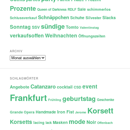
Prozente
Sale
schimmerlos
Queen of Darkness
RDLF
Schnäppchen
Slacks
Schuhe
Silvester
Schlussverkauf
sündige
Sonntag
Tomto
SSV
Valentinstag
verkaufsoffen
Weihnachten
Öffnungszeiten
ARCHIV
Archiv
SCHLAGWÖRTER
Catanzaro
event
Angebote
cocktail
CSD
Frankfurt
geburtstag
Geschenke
Frühling
Korsett
Iron Fist
Handmade
Grande Opera
Jerome
mode
Korsetts
Noir
lacing
Masken
lack
Offenbach