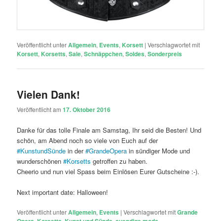
Veröffentlicht unter
Allgemein
,
Events
,
Korsett
|
Verschlagwortet mit
Korsett
,
Korsetts
,
Sale
,
Schnäppchen
,
Soldes
,
Sonderpreis
Vielen Dank!
Veröffentlicht am
17. Oktober 2016
Danke für das tolle Finale am Samstag, Ihr seid die Besten! Und
schön, am Abend noch so viele von Euch auf der
#
KunstundSünde
in der
#
GrandeOpera
in sündiger Mode und
wunderschönen
#
Korsetts
getroffen zu haben.
Cheerio und nun viel Spass beim Einlösen Eurer Gutscheine :-).
Next important date: Halloween!
Veröffentlicht unter
Allgemein
,
Events
|
Verschlagwortet mit
Grande
Opera
,
Korsetts
,
Kunst und Sünde
,
suendige mode