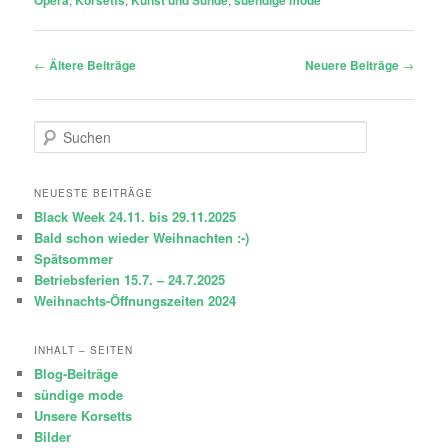
Beitragsnavigation
←
Ältere Beiträge
Neuere Beiträge
→
S
u
c
h
NEUESTE BEITRÄGE
e
Black Week 24.11. bis 29.11.2025
n
Bald schon wieder Weihnachten :-)
Spätsommer
Betriebsferien 15.7. – 24.7.2025
Weihnachts-Öffnungszeiten 2024
INHALT – SEITEN
Blog-Beiträge
sündige mode
Unsere Korsetts
Bilder