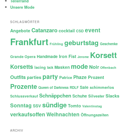
Tellerrand
Unsere Mode
SCHLAGWÖRTER
Catanzaro
event
Angebote
cocktail
CSD
Frankfurt
geburtstag
Geschenke
Frühling
Korsett
Iron Fist
Handmade
Grande Opera
Jerome
mode
Korsetts
Noir
lacing
Masken
lack
Offenbach
party
Outfits
Phaze
Prozent
parties
Patrice
Prozente
Sale
schimmerlos
Queen of Darkness
RDLF
Schnäppchen
Slacks
Schuhe
Silvester
Schlussverkauf
sündige
Sonntag
Tomto
SSV
Valentinstag
verkaufsoffen
Weihnachten
Öffnungszeiten
ARCHIV