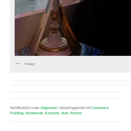
Vintage
Veröffentlicht unter
Allgemein
|
Verschlagwortet mit
Catanzaro
,
Frühling
,
Handmade
,
Korsetts
,
Noir
,
Patrice