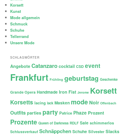
Korsett
Kunst
Mode allgemein
Schmuck
Schuhe
Tellerrand
Unsere Mode
SCHLAGWÖRTER
Catanzaro
event
Angebote
cocktail
CSD
Frankfurt
geburtstag
Geschenke
Frühling
Korsett
Iron Fist
Handmade
Grande Opera
Jerome
mode
Korsetts
Noir
lacing
Masken
lack
Offenbach
party
Outfits
Phaze
Prozent
parties
Patrice
Prozente
Sale
schimmerlos
Queen of Darkness
RDLF
Schnäppchen
Slacks
Schuhe
Silvester
Schlussverkauf