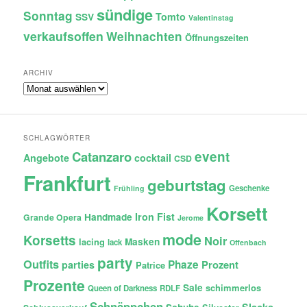
sündige
Sonntag
Tomto
SSV
Valentinstag
verkaufsoffen
Weihnachten
Öffnungszeiten
ARCHIV
Archiv
SCHLAGWÖRTER
Catanzaro
event
Angebote
cocktail
CSD
Frankfurt
geburtstag
Geschenke
Frühling
Korsett
Iron Fist
Handmade
Grande Opera
Jerome
mode
Korsetts
Noir
lacing
Masken
lack
Offenbach
party
Outfits
Phaze
Prozent
parties
Patrice
Prozente
Sale
schimmerlos
Queen of Darkness
RDLF
Schnäppchen
Slacks