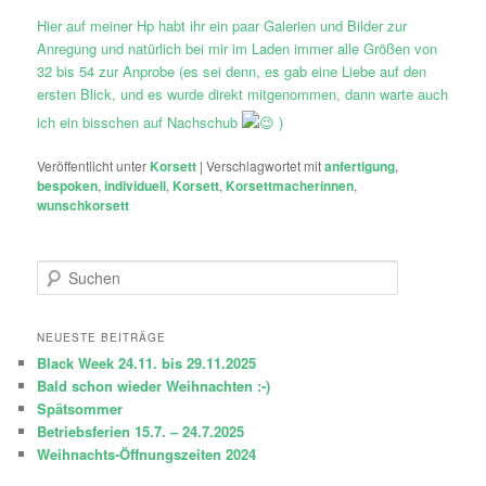
Hier auf meiner Hp habt ihr ein paar Galerien und Bilder zur
Anregung und natürlich bei mir im Laden immer alle Größen von
32 bis 54 zur Anprobe (es sei denn, es gab eine Liebe auf den
ersten Blick, und es wurde direkt mitgenommen, dann warte auch
ich ein bisschen auf Nachschub
)
Veröffentlicht unter
Korsett
|
Verschlagwortet mit
anfertigung
,
bespoken
,
individuell
,
Korsett
,
Korsettmacherinnen
,
wunschkorsett
S
u
c
h
NEUESTE BEITRÄGE
e
Black Week 24.11. bis 29.11.2025
n
Bald schon wieder Weihnachten :-)
Spätsommer
Betriebsferien 15.7. – 24.7.2025
Weihnachts-Öffnungszeiten 2024