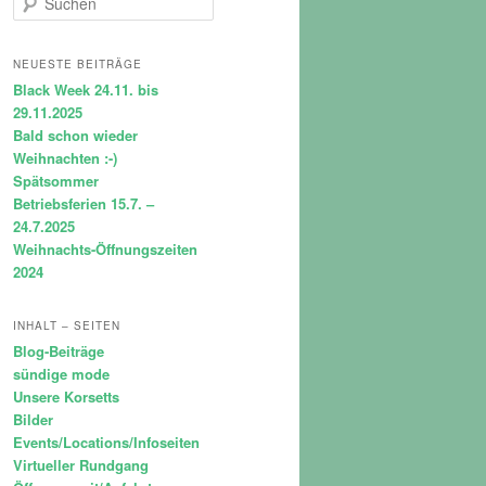
u
c
h
NEUESTE BEITRÄGE
e
Black Week 24.11. bis
n
29.11.2025
Bald schon wieder
Weihnachten :-)
Spätsommer
Betriebsferien 15.7. –
24.7.2025
Weihnachts-Öffnungszeiten
2024
INHALT – SEITEN
Blog-Beiträge
sündige mode
Unsere Korsetts
Bilder
Events/Locations/Infoseiten
Virtueller Rundgang