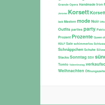
Iron 
Handmade
Grande Opera
Korsett
Korset
Jerome
mode
Noir
Masken
lack
Off
party
Outfits
parties
Patri
Prozente
Prozent
Queen of
Sale
schimmerlos
Schluss
RDLF
Schnäppchen
Schuhe
Silves
sün
Sonntag
Slacks
SSV
verkaufso
Tomto
Valentinstag
Weihnachten
Öffnungszeit