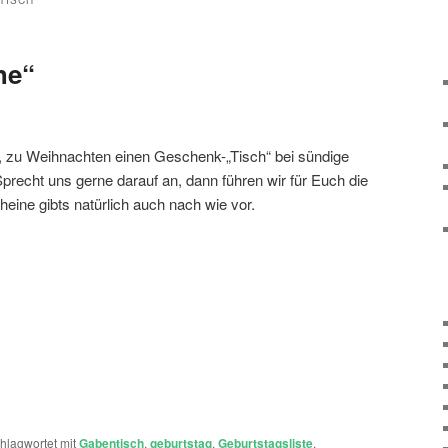
TISCH
he“
, zu Weihnachten einen Geschenk-„Tisch“ bei sündige
precht uns gerne darauf an, dann führen wir für Euch die
ine gibts natürlich auch nach wie vor.
hlagwortet mit
Gabentisch
,
geburtstag
,
Geburtstagsliste
,