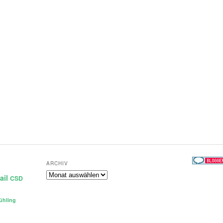
ARCHIV
Archiv
ail
CSD
ühling