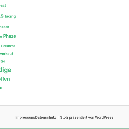
Fist
ts
lacing
enbach
Phaze
ce
 Darkness
verkauf
ter
dige
ffen
en
Impressum/Datenschutz
Stolz präsentiert von WordPress