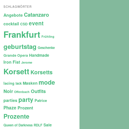
SCHLAGWÖRTER
Catanzaro
Angebote
event
cocktail
CSD
Frankfurt
Frühling
geburtstag
Geschenke
Handmade
Grande Opera
Iron Fist
Jerome
Korsett
Korsetts
mode
lacing
Masken
lack
Noir
Outfits
Offenbach
party
parties
Patrice
Phaze
Prozent
Prozente
Sale
Queen of Darkness
RDLF