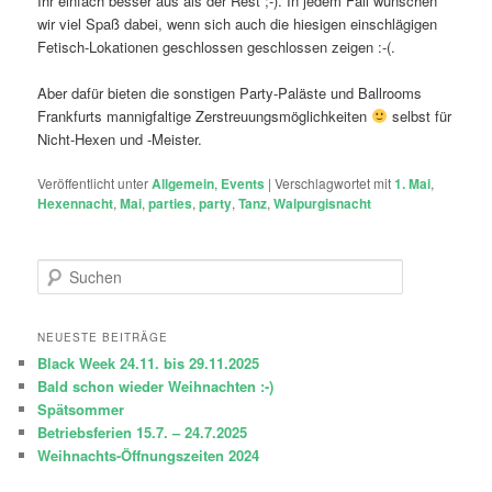
Ihr einfach besser aus als der Rest ;-). In jedem Fall wünschen
wir viel Spaß dabei, wenn sich auch die hiesigen einschlägigen
Fetisch-Lokationen geschlossen geschlossen zeigen :-(.
Aber dafür bieten die sonstigen Party-Paläste und Ballrooms
Frankfurts mannigfaltige Zerstreuungsmöglichkeiten
selbst für
Nicht-Hexen und -Meister.
Veröffentlicht unter
Allgemein
,
Events
|
Verschlagwortet mit
1. Mai
,
Hexennacht
,
Mai
,
parties
,
party
,
Tanz
,
Walpurgisnacht
S
u
c
h
NEUESTE BEITRÄGE
e
Black Week 24.11. bis 29.11.2025
n
Bald schon wieder Weihnachten :-)
Spätsommer
Betriebsferien 15.7. – 24.7.2025
Weihnachts-Öffnungszeiten 2024