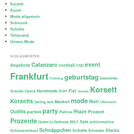
Korsett
Kunst
Mode allgemein
Schmuck
Schuhe
Tellerrand
Unsere Mode
SCHLAGWÖRTER
Catanzaro
event
Angebote
cocktail
CSD
Frankfurt
geburtstag
Geschenke
Frühling
Korsett
Iron Fist
Handmade
Grande Opera
Jerome
mode
Korsetts
Noir
lacing
Masken
lack
Offenbach
party
Outfits
Phaze
Prozent
parties
Patrice
Prozente
Sale
schimmerlos
Queen of Darkness
RDLF
Schnäppchen
Slacks
Schuhe
Silvester
Schlussverkauf