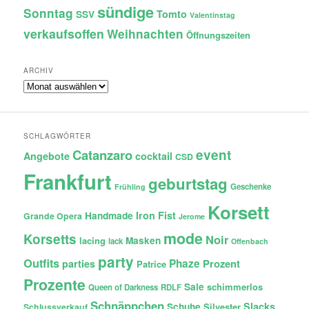
sündige
Sonntag
Tomto
SSV
Valentinstag
verkaufsoffen
Weihnachten
Öffnungszeiten
ARCHIV
Archiv
SCHLAGWÖRTER
Catanzaro
event
Angebote
cocktail
CSD
Frankfurt
geburtstag
Geschenke
Frühling
Korsett
Iron Fist
Handmade
Grande Opera
Jerome
mode
Korsetts
Noir
lacing
Masken
lack
Offenbach
party
Outfits
Phaze
Prozent
parties
Patrice
Prozente
Sale
schimmerlos
Queen of Darkness
RDLF
Schnäppchen
Slacks
Schuhe
Silvester
Schlussverkauf