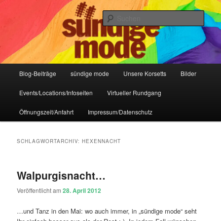
Zum
Zum
IHR Laden für Korsetts, Lifestyle-Mode, Club- und Dark-Wear seit 2004
primären
sekundären
Such
Inhalt
Inhalt
springen
springen
Sündige Mode Frankfurt
Hauptmenü
Blog-Beiträge
sündige mode
Unsere Korsetts
Bilder
Events/Locations/Infoseiten
Virtueller Rundgang
Öffnungszeit/Anfahrt
Impressum/Datenschutz
SCHLAGWORTARCHIV:
HEXENNACHT
Walpurgisnacht…
Veröffentlicht am
28. April 2012
…und Tanz in den Mai: wo auch immer, in „sündige mode“ seht