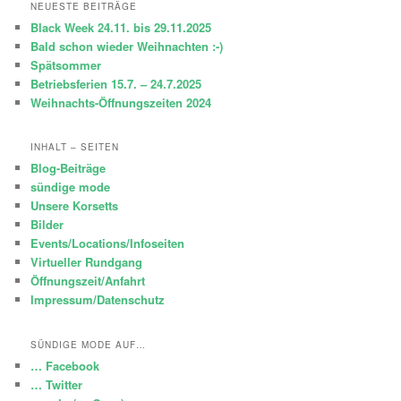
h
NEUESTE BEITRÄGE
e
Black Week 24.11. bis 29.11.2025
n
Bald schon wieder Weihnachten :-)
Spätsommer
Betriebsferien 15.7. – 24.7.2025
Weihnachts-Öffnungszeiten 2024
INHALT – SEITEN
Blog-Beiträge
sündige mode
Unsere Korsetts
Bilder
Events/Locations/Infoseiten
Virtueller Rundgang
Öffnungszeit/Anfahrt
Impressum/Datenschutz
SÜNDIGE MODE AUF…
… Facebook
… Twitter