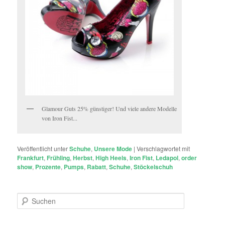
Glamour Guts 25% günstiger! Und viele andere Modelle
von Iron Fist...
Veröffentlicht unter
Schuhe
,
Unsere Mode
|
Verschlagwortet mit
Frankfurt
,
Frühling
,
Herbst
,
High Heels
,
Iron Fist
,
Ledapol
,
order
show
,
Prozente
,
Pumps
,
Rabatt
,
Schuhe
,
Stöckelschuh
S
u
c