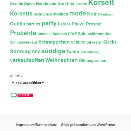
Korsett
Iron Fist
Handmade
Grande Opera
Jerome
mode
Korsetts
Noir
lacing
Masken
lack
Offenbach
party
Outfits
Phaze
Prozent
parties
Patrice
Prozente
Sale
schimmerlos
Queen of Darkness
RDLF
Schnäppchen
Slacks
Schuhe
Silvester
Schlussverkauf
sündige
Sonntag
Tomto
SSV
Valentinstag
verkaufsoffen
Weihnachten
Öffnungszeiten
ARCHIV
Archiv
Impressum/Datenschutz
Stolz präsentiert von WordPress