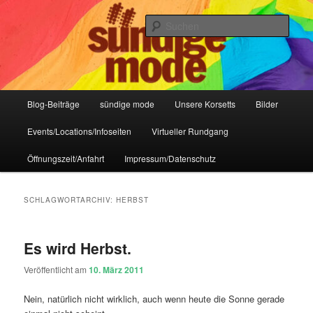
Zum
Zum
IHR Laden für Korsetts, Lifestyle-Mode, Club- und Dark-Wear seit 2004
primären
sekundären
Such
Inhalt
Inhalt
springen
springen
Sündige Mode Frankfurt
Hauptmenü
Blog-Beiträge
sündige mode
Unsere Korsetts
Bilder
Events/Locations/Infoseiten
Virtueller Rundgang
Öffnungszeit/Anfahrt
Impressum/Datenschutz
SCHLAGWORTARCHIV:
HERBST
Es wird Herbst.
Veröffentlicht am
10. März 2011
Nein, natürlich nicht wirklich, auch wenn heute die Sonne gerade