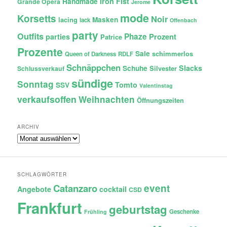
Iron Fist
Handmade
Grande Opera
Jerome
mode
Korsetts
Noir
lacing
Masken
lack
Offenbach
party
Outfits
Phaze
Prozent
parties
Patrice
Prozente
Sale
schimmerlos
Queen of Darkness
RDLF
Schnäppchen
Slacks
Schuhe
Silvester
Schlussverkauf
sündige
Sonntag
Tomto
SSV
Valentinstag
verkaufsoffen
Weihnachten
Öffnungszeiten
ARCHIV
Archiv
SCHLAGWÖRTER
Catanzaro
event
Angebote
cocktail
CSD
Frankfurt
geburtstag
Geschenke
Frühling