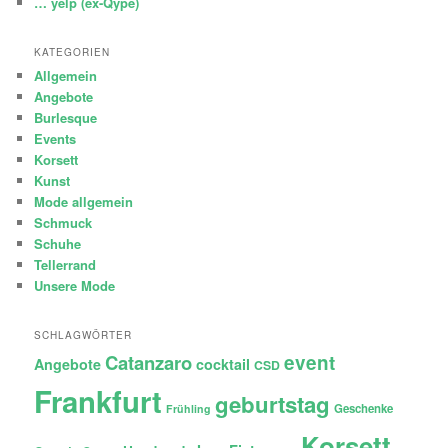
… yelp (ex-Qype)
KATEGORIEN
Allgemein
Angebote
Burlesque
Events
Korsett
Kunst
Mode allgemein
Schmuck
Schuhe
Tellerrand
Unsere Mode
SCHLAGWÖRTER
Catanzaro
event
Angebote
cocktail
CSD
Frankfurt
geburtstag
Geschenke
Frühling
Korsett