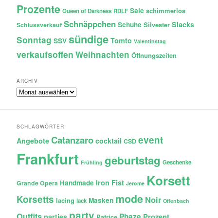
Prozente
Sale
schimmerlos
Queen of Darkness
RDLF
Schnäppchen
Slacks
Schuhe
Silvester
Schlussverkauf
sündige
Sonntag
Tomto
SSV
Valentinstag
verkaufsoffen
Weihnachten
Öffnungszeiten
ARCHIV
Archiv
SCHLAGWÖRTER
Catanzaro
event
Angebote
cocktail
CSD
Frankfurt
geburtstag
Geschenke
Frühling
Korsett
Iron Fist
Handmade
Grande Opera
Jerome
mode
Korsetts
Noir
lacing
Masken
lack
Offenbach
party
Outfits
Phaze
Prozent
parties
Patrice