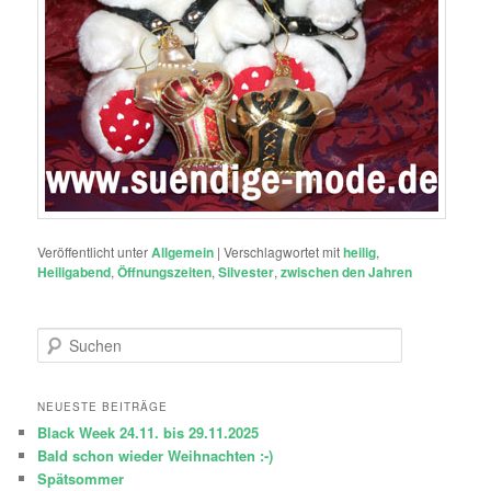
Veröffentlicht unter
Allgemein
|
Verschlagwortet mit
heilig
,
Heiligabend
,
Öffnungszeiten
,
Silvester
,
zwischen den Jahren
S
u
c
h
NEUESTE BEITRÄGE
e
Black Week 24.11. bis 29.11.2025
n
Bald schon wieder Weihnachten :-)
Spätsommer