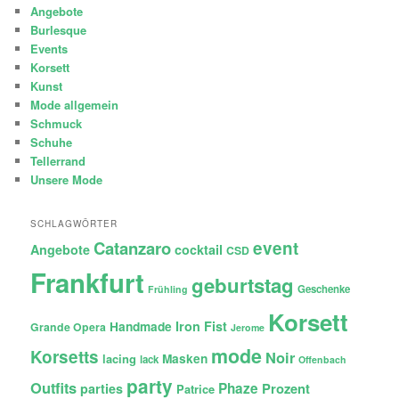
Angebote
Burlesque
Events
Korsett
Kunst
Mode allgemein
Schmuck
Schuhe
Tellerrand
Unsere Mode
SCHLAGWÖRTER
Catanzaro
event
Angebote
cocktail
CSD
Frankfurt
geburtstag
Geschenke
Frühling
Korsett
Iron Fist
Handmade
Grande Opera
Jerome
mode
Korsetts
Noir
lacing
Masken
lack
Offenbach
party
Outfits
Phaze
Prozent
parties
Patrice