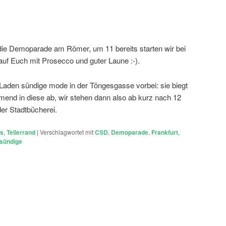
 die Demoparade am Römer, um 11 bereits starten wir bei
uf Euch mit Prosecco und guter Laune :-).
Laden sündige mode in der Töngesgasse vorbei: sie biegt
nd in diese ab, wir stehen dann also ab kurz nach 12
er Stadtbücherei.
ts
,
Tellerrand
|
Verschlagwortet mit
CSD
,
Demoparade
,
Frankfurt
,
sündige