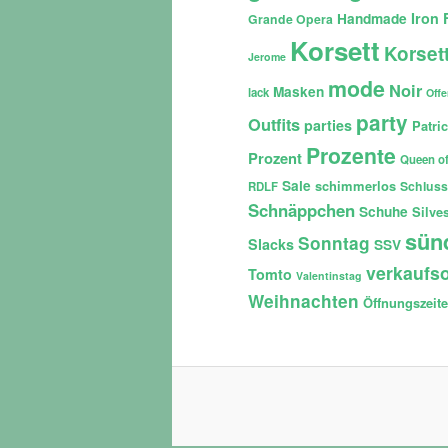
Iron 
Handmade
Grande Opera
Korsett
Korset
Jerome
mode
Noir
Masken
lack
Off
party
Outfits
parties
Patri
Prozente
Prozent
Queen of
Sale
schimmerlos
Schluss
RDLF
Schnäppchen
Schuhe
Silves
sün
Sonntag
Slacks
SSV
verkaufso
Tomto
Valentinstag
Weihnachten
Öffnungszeit