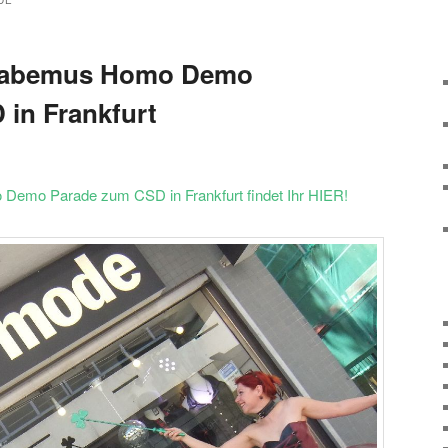
DE
 Habemus Homo Demo
in Frankfurt
Demo Parade zum CSD in Frankfurt findet Ihr HIER!