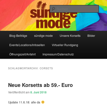
Zum
Zum
IHR Laden für Korsetts, Lifestyle-Mode, Club- und Dark-Wear seit 2004
primären
sekundären
Such
Inhalt
Inhalt
springen
springen
Sündige Mode Frankfurt
Hauptmenü
Blog-Beiträge
sündige mode
Unsere Korsetts
Bilder
Events/Locations/Infoseiten
Virtueller Rundgang
Öffnungszeit/Anfahrt
Impressum/Datenschutz
SCHLAGWORTARCHIV:
CORSETS
Neue Korsetts ab 59.- Euro
Veröffentlicht am
8. Juni 2018
Update 11.6.18: alle da