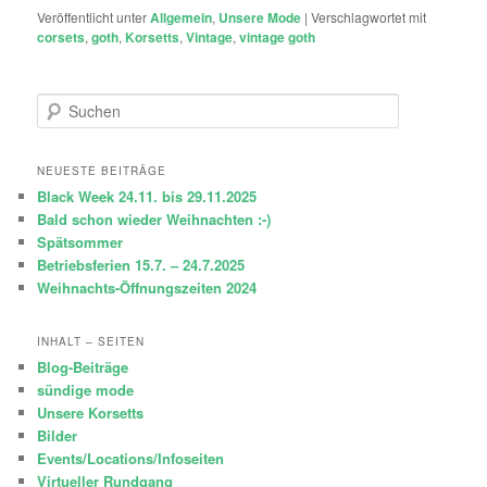
Veröffentlicht unter
Allgemein
,
Unsere Mode
|
Verschlagwortet mit
corsets
,
goth
,
Korsetts
,
Vintage
,
vintage goth
S
u
c
h
NEUESTE BEITRÄGE
e
Black Week 24.11. bis 29.11.2025
n
Bald schon wieder Weihnachten :-)
Spätsommer
Betriebsferien 15.7. – 24.7.2025
Weihnachts-Öffnungszeiten 2024
INHALT – SEITEN
Blog-Beiträge
sündige mode
Unsere Korsetts
Bilder
Events/Locations/Infoseiten
Virtueller Rundgang