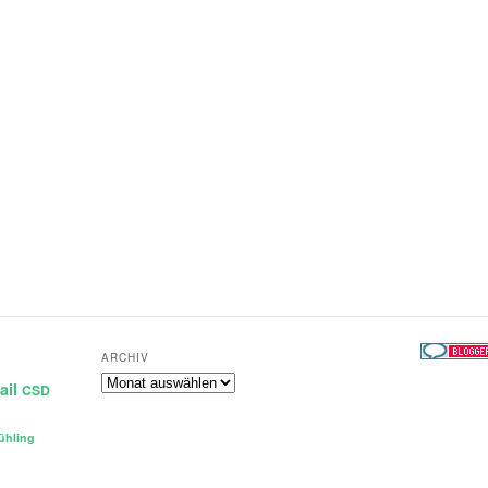
ARCHIV
Archiv
ail
CSD
ühling