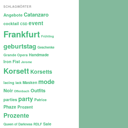
SCHLAGWÖRTER
Catanzaro
Angebote
event
cocktail
CSD
Frankfurt
Frühling
geburtstag
Geschenke
Handmade
Grande Opera
Iron Fist
Jerome
Korsett
Korsetts
mode
lacing
Masken
lack
Noir
Outfits
Offenbach
party
parties
Patrice
Phaze
Prozent
Prozente
Sale
Queen of Darkness
RDLF