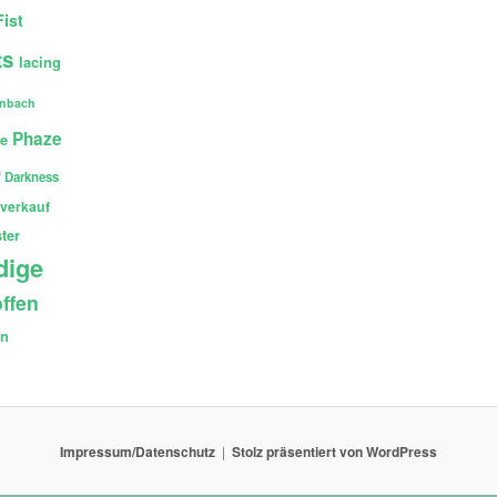
Fist
ts
lacing
enbach
Phaze
ce
 Darkness
verkauf
ter
dige
ffen
en
Impressum/Datenschutz
Stolz präsentiert von WordPress