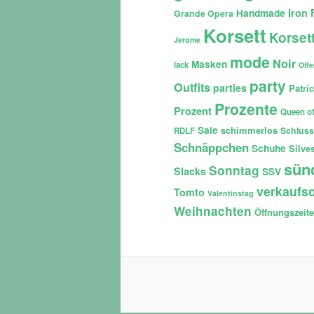
Iron 
Handmade
Grande Opera
Korsett
Korset
Jerome
mode
Noir
Masken
lack
Off
party
Outfits
parties
Patri
Prozente
Prozent
Queen of
Sale
schimmerlos
Schluss
RDLF
Schnäppchen
Schuhe
Silves
sün
Sonntag
Slacks
SSV
verkaufso
Tomto
Valentinstag
Weihnachten
Öffnungszeit