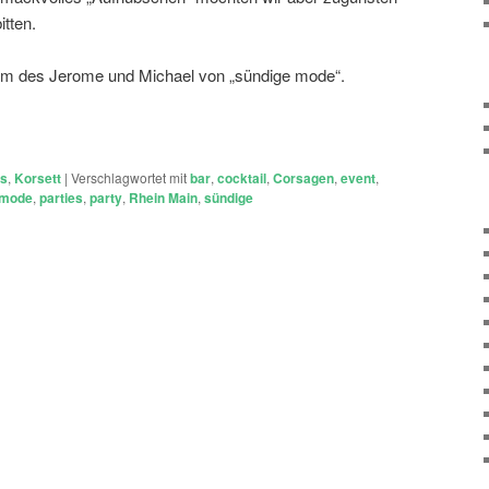
itten.
eam des Jerome und Michael von „sündige mode“.
ts
,
Korsett
|
Verschlagwortet mit
bar
,
cocktail
,
Corsagen
,
event
,
mode
,
parties
,
party
,
Rhein Main
,
sündige