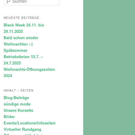
u
c
h
NEUESTE BEITRÄGE
e
Black Week 24.11. bis
n
29.11.2025
Bald schon wieder
Weihnachten :-)
Spätsommer
Betriebsferien 15.7. –
24.7.2025
Weihnachts-Öffnungszeiten
2024
INHALT – SEITEN
Blog-Beiträge
sündige mode
Unsere Korsetts
Bilder
Events/Locations/Infoseiten
Virtueller Rundgang