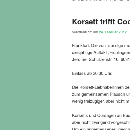
SCHLAGWORTARCHIV:
CORSAGEN
Korsett trifft Co
Veröffentlicht am
24. Februar 2012
Frankfurt: Die von „sündige mo
diesjährige Auftakt „Frühlings
Jerome, Schützenstr. 10, 60311
Einlass ab 20:30 Uhr.
Die Korsett-LiebhaberInnen des
zum gemeinsamen Plausch und
wenig freizügiger, aber nicht mi
Korsetts und Corsagen an Euch
aber nicht zwingend vorgeschr
Um ein angemessenes, geschm