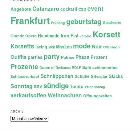
Catanzaro
event
Angebote
cocktail
CSD
Frankfurt
geburtstag
Geschenke
Frühling
Korsett
Iron Fist
Handmade
Grande Opera
Jerome
mode
Korsetts
Noir
lacing
Masken
lack
Offenbach
party
Outfits
Phaze
Prozent
parties
Patrice
Prozente
Sale
schimmerlos
Queen of Darkness
RDLF
Schnäppchen
Slacks
Schuhe
Silvester
Schlussverkauf
sündige
Sonntag
Tomto
SSV
Valentinstag
verkaufsoffen
Weihnachten
Öffnungszeiten
ARCHIV
Archiv