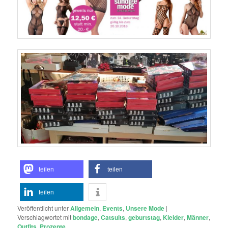
teilen
teilen
teilen
Veröffentlicht unter
Allgemein
,
Events
,
Unsere Mode
|
Verschlagwortet mit
bondage
,
Catsuits
,
geburtstag
,
Kleider
,
Männer
,
Outfits
,
Prozente