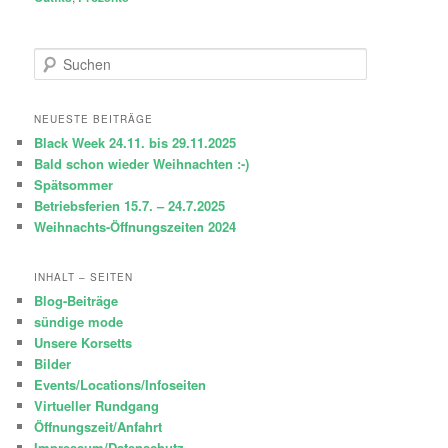
S
u
c
h
NEUESTE BEITRÄGE
e
Black Week 24.11. bis 29.11.2025
n
Bald schon wieder Weihnachten :-)
Spätsommer
Betriebsferien 15.7. – 24.7.2025
Weihnachts-Öffnungszeiten 2024
INHALT – SEITEN
Blog-Beiträge
sündige mode
Unsere Korsetts
Bilder
Events/Locations/Infoseiten
Virtueller Rundgang
Öffnungszeit/Anfahrt
Impressum/Datenschutz