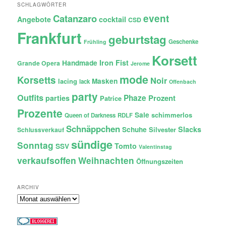
SCHLAGWÖRTER
Catanzaro
event
Angebote
cocktail
CSD
Frankfurt
geburtstag
Geschenke
Frühling
Korsett
Iron Fist
Handmade
Grande Opera
Jerome
mode
Korsetts
Noir
lacing
Masken
lack
Offenbach
party
Outfits
Phaze
Prozent
parties
Patrice
Prozente
Sale
schimmerlos
Queen of Darkness
RDLF
Schnäppchen
Slacks
Schuhe
Silvester
Schlussverkauf
sündige
Sonntag
Tomto
SSV
Valentinstag
verkaufsoffen
Weihnachten
Öffnungszeiten
ARCHIV
Archiv