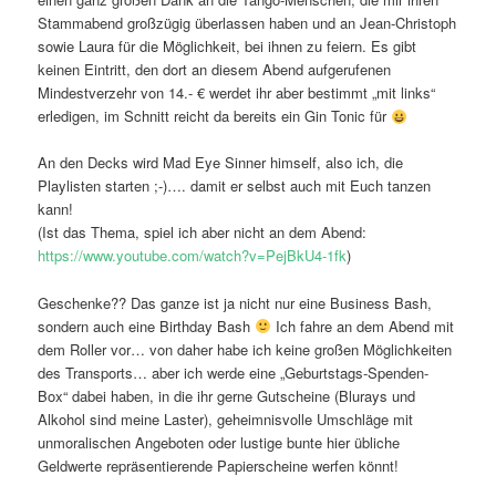
Stammabend großzügig überlassen haben und an Jean-Christoph
sowie Laura für die Möglichkeit, bei ihnen zu feiern. Es gibt
keinen Eintritt, den dort an diesem Abend aufgerufenen
Mindestverzehr von 14.- € werdet ihr aber bestimmt „mit links“
erledigen, im Schnitt reicht da bereits ein Gin Tonic für
An den Decks wird Mad Eye Sinner himself, also ich, die
Playlisten starten ;-)…. damit er selbst auch mit Euch tanzen
kann!
(Ist das Thema, spiel ich aber nicht an dem Abend:
https://www.youtube.com/watch?v=PejBkU4-1fk
)
Geschenke?? Das ganze ist ja nicht nur eine Business Bash,
sondern auch eine Birthday Bash
Ich fahre an dem Abend mit
dem Roller vor… von daher habe ich keine großen Möglichkeiten
des Transports… aber ich werde eine „Geburtstags-Spenden-
Box“ dabei haben, in die ihr gerne Gutscheine (Blurays und
Alkohol sind meine Laster), geheimnisvolle Umschläge mit
unmoralischen Angeboten oder lustige bunte hier übliche
Geldwerte repräsentierende Papierscheine werfen könnt!