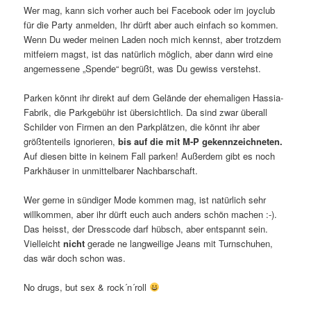
Wer mag, kann sich vorher auch bei Facebook oder im joyclub
für die Party anmelden, Ihr dürft aber auch einfach so kommen.
Wenn Du weder meinen Laden noch mich kennst, aber trotzdem
mitfeiern magst, ist das natürlich möglich, aber dann wird eine
angemessene „Spende“ begrüßt, was Du gewiss verstehst.
Parken könnt ihr direkt auf dem Gelände der ehemaligen Hassia-
Fabrik, die Parkgebühr ist übersichtlich. Da sind zwar überall
Schilder von Firmen an den Parkplätzen, die könnt ihr aber
größtenteils ignorieren,
bis auf die mit M-P gekennzeichneten.
Auf diesen bitte in keinem Fall parken! Außerdem gibt es noch
Parkhäuser in unmittelbarer Nachbarschaft.
Wer gerne in sündiger Mode kommen mag, ist natürlich sehr
willkommen, aber ihr dürft euch auch anders schön machen :-).
Das heisst, der Dresscode darf hübsch, aber entspannt sein.
Vielleicht
nicht
gerade ne langweilige Jeans mit Turnschuhen,
das wär doch schon was.
No drugs, but sex & rock´n´roll