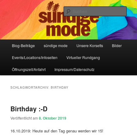
Zum
Zum
IHR Laden für Korsetts, Lifestyle-Mode, Club- und Dark-Wear seit 2004
primären
sekundären
Such
Inhalt
Inhalt
springen
springen
Sündige Mode Frankfurt
Hauptmenü
Blog-Beiträge
sündige mode
Unsere Korsetts
Bilder
Events/Locations/Infoseiten
Virtueller Rundgang
Öffnungszeit/Anfahrt
Impressum/Datenschutz
SCHLAGWORTARCHIV:
BIRTHDAY
Birthday :-D
Veröffentlicht am
8. Oktober 2019
16.10.2019: Heute auf den Tag genau werden wir 15!