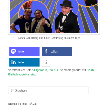
Laden-Geburtstag und Chef-Geburtstag an einem Tag!
teilen
teilen
teilen
Veröffentlicht unter
Allgemein
,
Events
|
Verschlagwortet mit
Bash
,
Birthday
,
geburtstag
S
u
c
h
NEUESTE BEITRÄGE
e