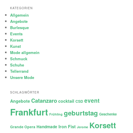
KATEGORIEN
Allgemein
Angebote
Burlesque
Events
Korsett
Kunst
Mode allgemein
Schmuck
Schuhe
Tellerrand
Unsere Mode
SCHLAGWÖRTER
Catanzaro
event
Angebote
cocktail
CSD
Frankfurt
geburtstag
Geschenke
Frühling
Korsett
Iron Fist
Handmade
Grande Opera
Jerome