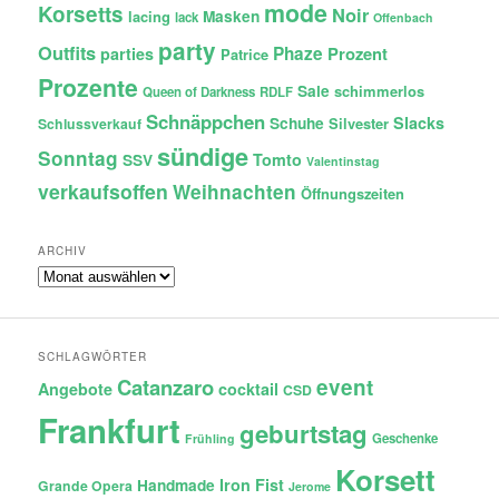
mode
Korsetts
Noir
lacing
Masken
lack
Offenbach
party
Outfits
Phaze
Prozent
parties
Patrice
Prozente
Sale
schimmerlos
Queen of Darkness
RDLF
Schnäppchen
Slacks
Schuhe
Silvester
Schlussverkauf
sündige
Sonntag
Tomto
SSV
Valentinstag
verkaufsoffen
Weihnachten
Öffnungszeiten
ARCHIV
Archiv
SCHLAGWÖRTER
Catanzaro
event
Angebote
cocktail
CSD
Frankfurt
geburtstag
Geschenke
Frühling
Korsett
Iron Fist
Handmade
Grande Opera
Jerome