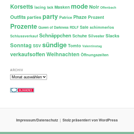
mode
Korsetts
Noir
lacing
Masken
lack
Offenbach
party
Outfits
Phaze
Prozent
parties
Patrice
Prozente
Sale
schimmerlos
Queen of Darkness
RDLF
Schnäppchen
Slacks
Schuhe
Silvester
Schlussverkauf
sündige
Sonntag
Tomto
SSV
Valentinstag
verkaufsoffen
Weihnachten
Öffnungszeiten
ARCHIV
Archiv
Impressum/Datenschutz
Stolz präsentiert von WordPress