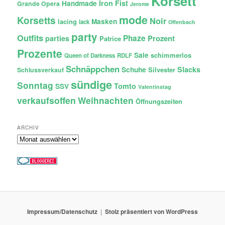
Korsett
Iron Fist
Handmade
Grande Opera
Jerome
mode
Korsetts
Noir
lacing
Masken
lack
Offenbach
party
Outfits
Phaze
Prozent
parties
Patrice
Prozente
Sale
schimmerlos
Queen of Darkness
RDLF
Schnäppchen
Slacks
Schuhe
Silvester
Schlussverkauf
sündige
Sonntag
Tomto
SSV
Valentinstag
verkaufsoffen
Weihnachten
Öffnungszeiten
ARCHIV
Archiv
Impressum/Datenschutz
Stolz präsentiert von WordPress