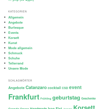
KATEGORIEN
Allgemein
Angebote
Burlesque
Events
Korsett
Kunst
Mode allgemein
Schmuck
Schuhe
Tellerrand
Unsere Mode
SCHLAGWÖRTER
Catanzaro
event
Angebote
cocktail
CSD
Frankfurt
geburtstag
Geschenke
Frühling
Korsett
Iron Fist
Handmade
Grande Opera
Jerome