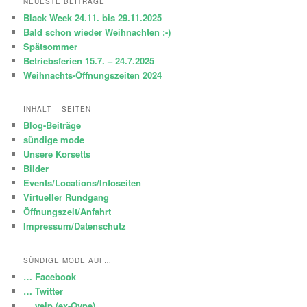
NEUESTE BEITRÄGE
e
Black Week 24.11. bis 29.11.2025
n
Bald schon wieder Weihnachten :-)
Spätsommer
Betriebsferien 15.7. – 24.7.2025
Weihnachts-Öffnungszeiten 2024
INHALT – SEITEN
Blog-Beiträge
sündige mode
Unsere Korsetts
Bilder
Events/Locations/Infoseiten
Virtueller Rundgang
Öffnungszeit/Anfahrt
Impressum/Datenschutz
SÜNDIGE MODE AUF…
… Facebook
… Twitter
… yelp (ex-Qype)