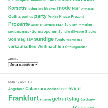
mode
Korsetts
Noir
lacing
Masken
lack
Offenbach
party
Outfits
Phaze
Prozent
parties
Patrice
Prozente
Sale
schimmerlos
Queen of Darkness
RDLF
Schnäppchen
Slacks
Schuhe
Silvester
Schlussverkauf
sündige
Sonntag
Tomto
SSV
Valentinstag
verkaufsoffen
Weihnachten
Öffnungszeiten
ARCHIV
Archiv
SCHLAGWÖRTER
Catanzaro
event
Angebote
cocktail
CSD
Frankfurt
geburtstag
Geschenke
Frühling