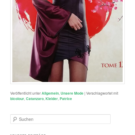
Veröffentlicht unter
Allgemein
,
Unsere Mode
|
Verschlagwortet mit
bicolour
,
Catanzaro
,
Kleider
,
Patrice
S
u
c
h