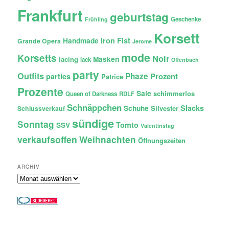
Frankfurt
geburtstag
Geschenke
Frühling
Korsett
Iron Fist
Handmade
Grande Opera
Jerome
mode
Korsetts
Noir
lacing
Masken
lack
Offenbach
party
Outfits
Phaze
Prozent
parties
Patrice
Prozente
Sale
schimmerlos
Queen of Darkness
RDLF
Schnäppchen
Slacks
Schuhe
Silvester
Schlussverkauf
sündige
Sonntag
Tomto
SSV
Valentinstag
verkaufsoffen
Weihnachten
Öffnungszeiten
ARCHIV
Archiv