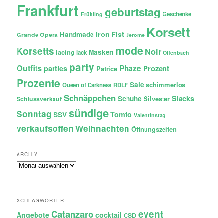
Frankfurt
geburtstag
Geschenke
Frühling
Korsett
Iron Fist
Handmade
Grande Opera
Jerome
mode
Korsetts
Noir
lacing
Masken
lack
Offenbach
party
Outfits
Phaze
Prozent
parties
Patrice
Prozente
Sale
schimmerlos
Queen of Darkness
RDLF
Schnäppchen
Slacks
Schuhe
Silvester
Schlussverkauf
sündige
Sonntag
Tomto
SSV
Valentinstag
verkaufsoffen
Weihnachten
Öffnungszeiten
ARCHIV
Archiv
SCHLAGWÖRTER
Catanzaro
event
Angebote
cocktail
CSD