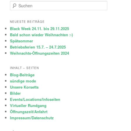
S
u
c
h
NEUESTE BEITRÄGE
e
Black Week 24.11. bis 29.11.2025
n
Bald schon wieder Weihnachten :-)
Spätsommer
Betriebsferien 15.7. – 24.7.2025
Weihnachts-Öffnungszeiten 2024
INHALT – SEITEN
Blog-Beiträge
sündige mode
Unsere Korsetts
Bilder
Events/Locations/Infoseiten
Virtueller Rundgang
Öffnungszeit/Anfahrt
Impressum/Datenschutz