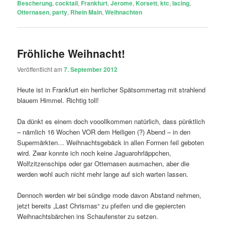
Bescherung
,
cocktail
,
Frankfurt
,
Jerome
,
Korsett
,
ktc
,
lacing
,
Otternasen
,
party
,
Rhein Main
,
Weihnachten
Fröhliche Weihnacht!
Veröffentlicht am
7. September 2012
Heute ist in Frankfurt ein herrlicher Spätsommertag mit strahlend
blauem Himmel. Richtig toll!
Da dünkt es einem doch vooollkommen natürlich, dass pünktlich
– nämlich 16 Wochen VOR dem Heiligen (?) Abend – in den
Supermärkten… Weihnachtsgebäck in allen Formen feil geboten
wird. Zwar konnte ich noch keine Jaguarohrläppchen,
Wolfzitzenschips oder gar Otternasen ausmachen, aber die
werden wohl auch nicht mehr lange auf sich warten lassen.
Dennoch werden wir bei sündige mode davon Abstand nehmen,
jetzt bereits „Last Chrismas“ zu pfeifen und die gepiercten
Weihnachtsbärchen ins Schaufenster zu setzen.