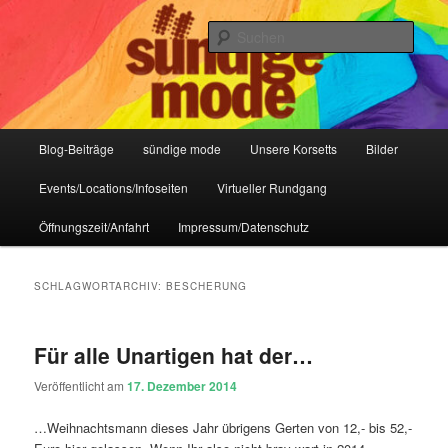
Zum
Zum
IHR Laden für Korsetts, Lifestyle-Mode, Club- und Dark-Wear seit 2004
primären
sekundären
Such
Inhalt
Inhalt
springen
springen
Sündige Mode Frankfurt
Hauptmenü
Blog-Beiträge
sündige mode
Unsere Korsetts
Bilder
Events/Locations/Infoseiten
Virtueller Rundgang
Öffnungszeit/Anfahrt
Impressum/Datenschutz
SCHLAGWORTARCHIV:
BESCHERUNG
Für alle Unartigen hat der…
Veröffentlicht am
17. Dezember 2014
…Weihnachtsmann dieses Jahr übrigens Gerten von 12,- bis 52,-