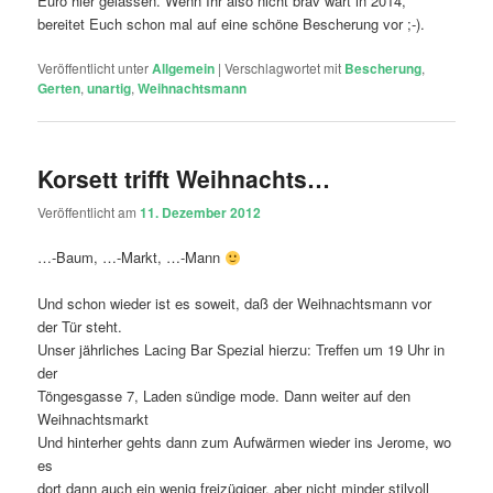
Euro hier gelassen. Wenn Ihr also nicht brav wart in 2014,
bereitet Euch schon mal auf eine schöne Bescherung vor ;-).
Veröffentlicht unter
Allgemein
|
Verschlagwortet mit
Bescherung
,
Gerten
,
unartig
,
Weihnachtsmann
Korsett trifft Weihnachts…
Veröffentlicht am
11. Dezember 2012
…-Baum, …-Markt, …-Mann
Und schon wieder ist es soweit, daß der Weihnachtsmann vor
der Tür steht.
Unser jährliches Lacing Bar Spezial hierzu: Treffen um 19 Uhr in
der
Töngesgasse 7, Laden sündige mode. Dann weiter auf den
Weihnachtsmarkt
Und hinterher gehts dann zum Aufwärmen wieder ins Jerome, wo
es
dort dann auch ein wenig freizügiger, aber nicht minder stilvoll