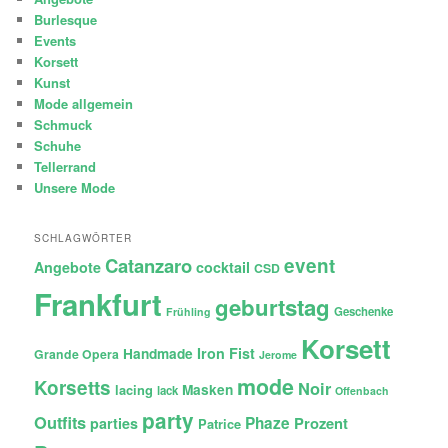
Burlesque
Events
Korsett
Kunst
Mode allgemein
Schmuck
Schuhe
Tellerrand
Unsere Mode
SCHLAGWÖRTER
Catanzaro
event
Angebote
cocktail
CSD
Frankfurt
geburtstag
Geschenke
Frühling
Korsett
Iron Fist
Handmade
Grande Opera
Jerome
mode
Korsetts
Noir
lacing
Masken
lack
Offenbach
party
Outfits
Phaze
Prozent
parties
Patrice