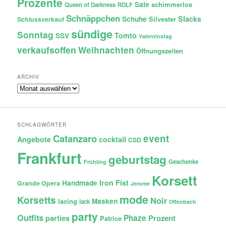
Prozente
Sale
schimmerlos
Queen of Darkness
RDLF
Schnäppchen
Slacks
Schuhe
Silvester
Schlussverkauf
sündige
Sonntag
Tomto
SSV
Valentinstag
verkaufsoffen
Weihnachten
Öffnungszeiten
ARCHIV
Archiv
SCHLAGWÖRTER
Catanzaro
event
Angebote
cocktail
CSD
Frankfurt
geburtstag
Geschenke
Frühling
Korsett
Iron Fist
Handmade
Grande Opera
Jerome
mode
Korsetts
Noir
lacing
Masken
lack
Offenbach
party
Outfits
Phaze
Prozent
parties
Patrice