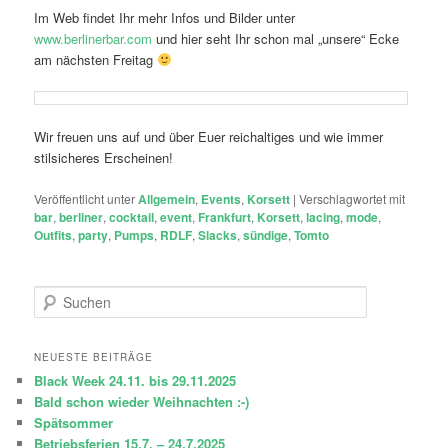
Im Web findet Ihr mehr Infos und Bilder unter
www.berlinerbar.com
und hier seht Ihr schon mal „unsere“ Ecke
am nächsten Freitag
Wir freuen uns auf und über Euer reichaltiges und wie immer
stilsicheres Erscheinen!
Veröffentlicht unter
Allgemein
,
Events
,
Korsett
|
Verschlagwortet mit
bar
,
berliner
,
cocktail
,
event
,
Frankfurt
,
Korsett
,
lacing
,
mode
,
Outfits
,
party
,
Pumps
,
RDLF
,
Slacks
,
sündige
,
Tomto
S
u
c
h
NEUESTE BEITRÄGE
e
Black Week 24.11. bis 29.11.2025
n
Bald schon wieder Weihnachten :-)
Spätsommer
Betriebsferien 15.7. – 24.7.2025