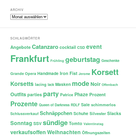
ARCHIV
Archiv
SCHLAGWÖRTER
Catanzaro
event
Angebote
cocktail
CSD
Frankfurt
geburtstag
Geschenke
Frühling
Korsett
Iron Fist
Handmade
Grande Opera
Jerome
mode
Korsetts
Noir
lacing
Masken
lack
Offenbach
party
Outfits
Phaze
Prozent
parties
Patrice
Prozente
Sale
schimmerlos
Queen of Darkness
RDLF
Schnäppchen
Slacks
Schuhe
Silvester
Schlussverkauf
sündige
Sonntag
Tomto
SSV
Valentinstag
verkaufsoffen
Weihnachten
Öffnungszeiten