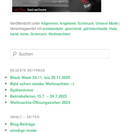
Veröffentlicht unter
Allgemein
,
Angebote
,
Schmuck
,
Unsere Mode
|
Verschlagwortet mit
armbanduhr
,
geschenk
,
gürtelschnalle
,
Hals
,
hand
,
kette
,
Schmuck
,
Weihnachten
S
u
c
h
NEUESTE BEITRÄGE
e
Black Week 24.11. bis 29.11.2025
n
Bald schon wieder Weihnachten :-)
Spätsommer
Betriebsferien 15.7. – 24.7.2025
Weihnachts-Öffnungszeiten 2024
INHALT – SEITEN
Blog-Beiträge
sündige mode