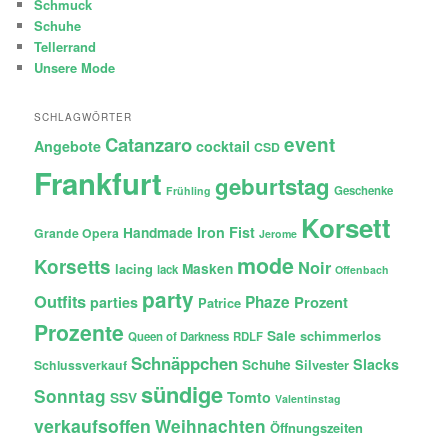
Schmuck
Schuhe
Tellerrand
Unsere Mode
SCHLAGWÖRTER
Catanzaro
event
Angebote
cocktail
CSD
Frankfurt
geburtstag
Geschenke
Frühling
Korsett
Iron Fist
Handmade
Grande Opera
Jerome
mode
Korsetts
Noir
lacing
Masken
lack
Offenbach
party
Outfits
Phaze
Prozent
parties
Patrice
Prozente
Sale
schimmerlos
Queen of Darkness
RDLF
Schnäppchen
Slacks
Schuhe
Silvester
Schlussverkauf
sündige
Sonntag
Tomto
SSV
Valentinstag
verkaufsoffen
Weihnachten
Öffnungszeiten