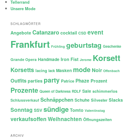
Tellerrand
Unsere Mode
SCHLAGWÖRTER
Catanzaro
event
Angebote
cocktail
CSD
Frankfurt
geburtstag
Geschenke
Frühling
Korsett
Iron Fist
Handmade
Grande Opera
Jerome
mode
Korsetts
Noir
lacing
Masken
lack
Offenbach
party
Outfits
Phaze
Prozent
parties
Patrice
Prozente
Sale
schimmerlos
Queen of Darkness
RDLF
Schnäppchen
Slacks
Schuhe
Silvester
Schlussverkauf
sündige
Sonntag
Tomto
SSV
Valentinstag
verkaufsoffen
Weihnachten
Öffnungszeiten
ARCHIV