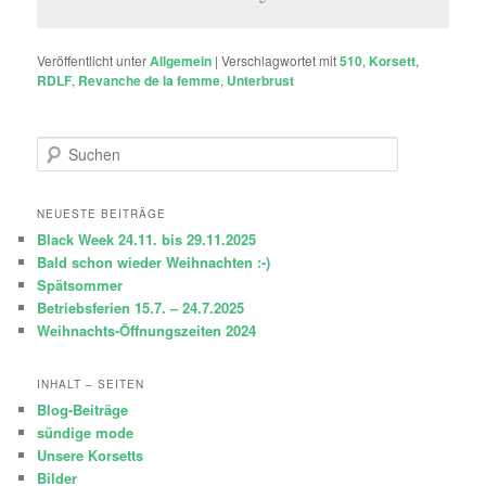
Veröffentlicht unter
Allgemein
|
Verschlagwortet mit
510
,
Korsett
,
RDLF
,
Revanche de la femme
,
Unterbrust
S
u
c
h
NEUESTE BEITRÄGE
e
Black Week 24.11. bis 29.11.2025
n
Bald schon wieder Weihnachten :-)
Spätsommer
Betriebsferien 15.7. – 24.7.2025
Weihnachts-Öffnungszeiten 2024
INHALT – SEITEN
Blog-Beiträge
sündige mode
Unsere Korsetts
Bilder