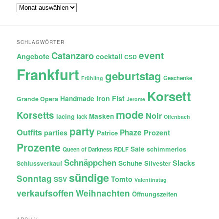
Archiv
SCHLAGWÖRTER
Catanzaro
event
Angebote
cocktail
CSD
Frankfurt
geburtstag
Geschenke
Frühling
Korsett
Iron Fist
Handmade
Grande Opera
Jerome
mode
Korsetts
Noir
lacing
Masken
lack
Offenbach
party
Outfits
Phaze
Prozent
parties
Patrice
Prozente
Sale
schimmerlos
Queen of Darkness
RDLF
Schnäppchen
Slacks
Schuhe
Silvester
Schlussverkauf
sündige
Sonntag
Tomto
SSV
Valentinstag
verkaufsoffen
Weihnachten
Öffnungszeiten