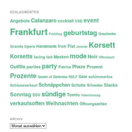
SCHLAGWÖRTER
Catanzaro
event
Angebote
cocktail
CSD
Frankfurt
geburtstag
Geschenke
Frühling
Korsett
Iron Fist
Handmade
Grande Opera
Jerome
mode
Korsetts
Noir
lacing
Masken
lack
Offenbach
party
Outfits
Phaze
Prozent
parties
Patrice
Prozente
Sale
schimmerlos
Queen of Darkness
RDLF
Schnäppchen
Slacks
Schuhe
Silvester
Schlussverkauf
sündige
Sonntag
Tomto
SSV
Valentinstag
verkaufsoffen
Weihnachten
Öffnungszeiten
ARCHIV
Archiv