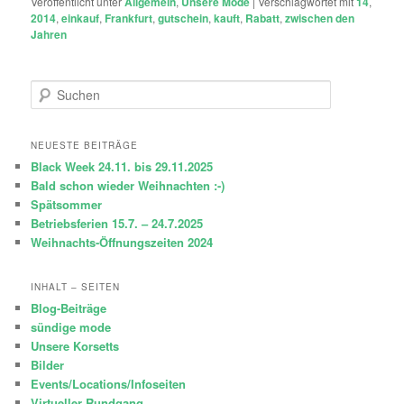
Veröffentlicht unter
Allgemein
,
Unsere Mode
|
Verschlagwortet mit
14
,
2014
,
einkauf
,
Frankfurt
,
gutschein
,
kauft
,
Rabatt
,
zwischen den
Jahren
S
u
c
h
NEUESTE BEITRÄGE
e
Black Week 24.11. bis 29.11.2025
n
Bald schon wieder Weihnachten :-)
Spätsommer
Betriebsferien 15.7. – 24.7.2025
Weihnachts-Öffnungszeiten 2024
INHALT – SEITEN
Blog-Beiträge
sündige mode
Unsere Korsetts
Bilder
Events/Locations/Infoseiten
Virtueller Rundgang