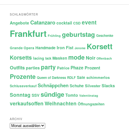
SCHLAGWÖRTER
Catanzaro
event
Angebote
cocktail
CSD
Frankfurt
geburtstag
Geschenke
Frühling
Korsett
Iron Fist
Handmade
Grande Opera
Jerome
mode
Korsetts
Noir
lacing
Masken
lack
Offenbach
party
Outfits
Phaze
Prozent
parties
Patrice
Prozente
Sale
schimmerlos
Queen of Darkness
RDLF
Schnäppchen
Slacks
Schuhe
Silvester
Schlussverkauf
sündige
Sonntag
Tomto
SSV
Valentinstag
verkaufsoffen
Weihnachten
Öffnungszeiten
ARCHIV
Archiv