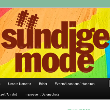
yle-Mode, Club- und Dark-Wear seit 2004
 Frankfurt
e
Unsere Korsetts
Bilder
Events/Locations/Infoseiten
zeit/Anfahrt
Impressum/Datenschutz
→