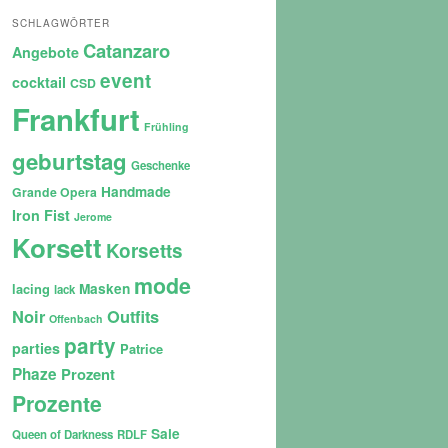
SCHLAGWÖRTER
Catanzaro
Angebote
event
cocktail
CSD
Frankfurt
Frühling
geburtstag
Geschenke
Handmade
Grande Opera
Iron Fist
Jerome
Korsett
Korsetts
mode
lacing
Masken
lack
Noir
Outfits
Offenbach
party
parties
Patrice
Phaze
Prozent
Prozente
Sale
Queen of Darkness
RDLF