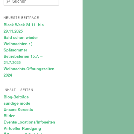
u
c
h
NEUESTE BEITRÄGE
e
Black Week 24.11. bis
n
29.11.2025
Bald schon wieder
Weihnachten :-)
Spätsommer
Betriebsferien 15.7. –
24.7.2025
Weihnachts-Öffnungszeiten
2024
INHALT – SEITEN
Blog-Beiträge
sündige mode
Unsere Korsetts
Bilder
Events/Locations/Infoseiten
Virtueller Rundgang