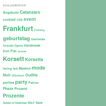
SCHLAGWÖRTER
Catanzaro
Angebote
event
cocktail
CSD
Frankfurt
Frühling
geburtstag
Geschenke
Handmade
Grande Opera
Iron Fist
Jerome
Korsett
Korsetts
mode
lacing
Masken
lack
Noir
Outfits
Offenbach
party
parties
Patrice
Phaze
Prozent
Prozente
Sale
Queen of Darkness
RDLF