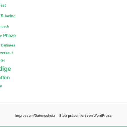
Fist
ts
lacing
enbach
Phaze
ce
 Darkness
verkauf
ter
dige
ffen
en
Impressum/Datenschutz
Stolz präsentiert von WordPress