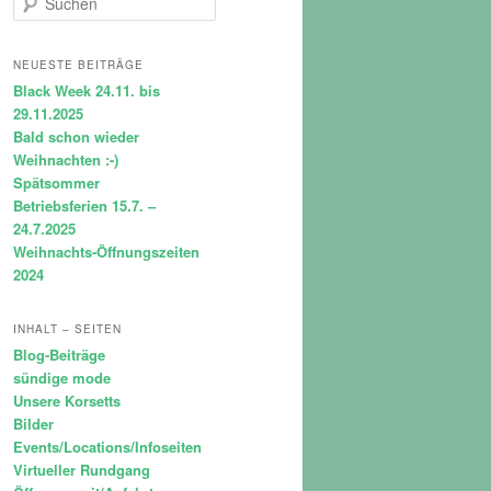
u
c
h
NEUESTE BEITRÄGE
e
Black Week 24.11. bis
n
29.11.2025
Bald schon wieder
Weihnachten :-)
Spätsommer
Betriebsferien 15.7. –
24.7.2025
Weihnachts-Öffnungszeiten
2024
INHALT – SEITEN
Blog-Beiträge
sündige mode
Unsere Korsetts
Bilder
Events/Locations/Infoseiten
Virtueller Rundgang