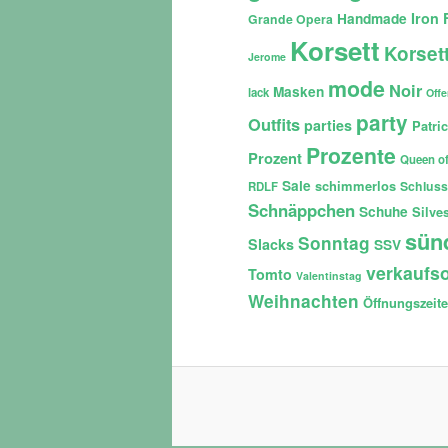
Iron 
Handmade
Grande Opera
Korsett
Korset
Jerome
mode
Noir
Masken
lack
Off
party
Outfits
parties
Patri
Prozente
Prozent
Queen of
Sale
schimmerlos
Schluss
RDLF
Schnäppchen
Schuhe
Silves
sün
Sonntag
Slacks
SSV
verkaufso
Tomto
Valentinstag
Weihnachten
Öffnungszeit