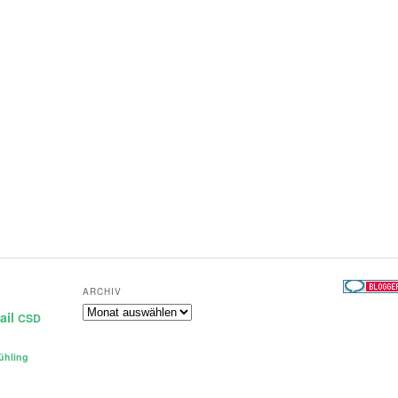
ARCHIV
Archiv
ail
CSD
ühling