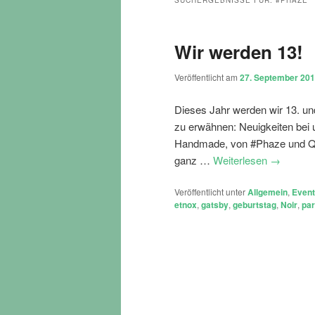
SUCHERGEBNISSE FÜR:
#PHAZE
Wir werden 13!
Veröffentlicht am
27. September 20
Dieses Jahr werden wir 13. und
zu erwähnen: Neuigkeiten bei 
Handmade, von #Phaze und Qu
ganz …
Weiterlesen
→
Veröffentlicht unter
Allgemein
,
Even
etnox
,
gatsby
,
geburtstag
,
Noir
,
par