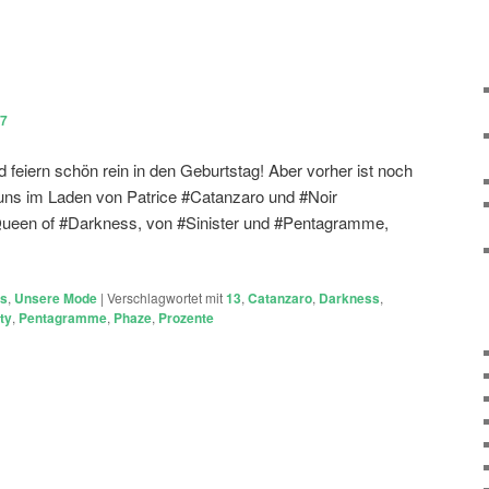
17
 feiern schön rein in den Geburtstag! Aber vorher ist noch
uns im Laden von Patrice #Catanzaro und #Noir
een of #Darkness, von #Sinister und #Pentagramme,
ts
,
Unsere Mode
|
Verschlagwortet mit
13
,
Catanzaro
,
Darkness
,
ty
,
Pentagramme
,
Phaze
,
Prozente