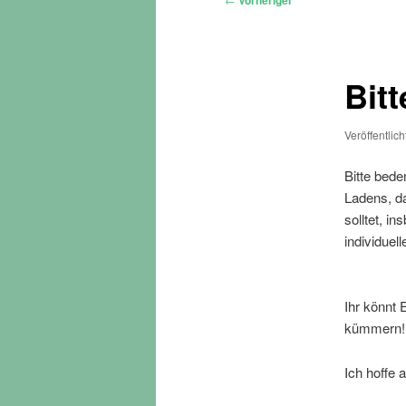
Vorheriger
Bitt
Veröffentlic
Bitte bede
Ladens, d
solltet, 
individuel
Ihr könnt 
kümmern! 
Ich hoffe 