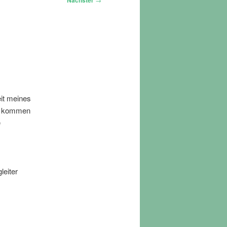
Nächster
eit meines
ir kommen
e
leiter