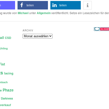
n
teilen
teilen
rag wurde von
Michael
unter
Allgemein
veröffentlicht. Setze ein Lesezeichen für d
ARCHIV
Archiv
ail
CSD
ühling
Fist
ts
lacing
enbach
Phaze
ce
 Darkness
verkauf