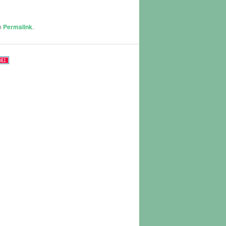
en
Permalink
.