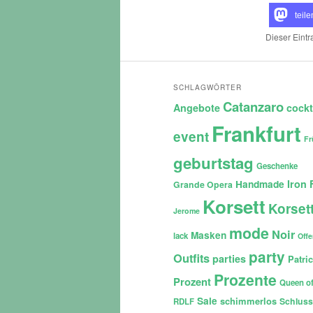
teile
Dieser Eint
SCHLAGWÖRTER
Catanzaro
Angebote
cockt
Frankfurt
event
Fr
geburtstag
Geschenke
Iron 
Handmade
Grande Opera
Korsett
Korset
Jerome
mode
Noir
Masken
lack
Off
party
Outfits
parties
Patri
Prozente
Prozent
Queen of
Sale
schimmerlos
Schluss
RDLF