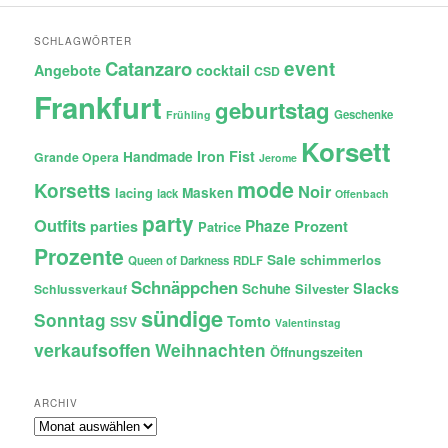
SCHLAGWÖRTER
Catanzaro
event
Angebote
cocktail
CSD
Frankfurt
geburtstag
Geschenke
Frühling
Korsett
Iron Fist
Handmade
Grande Opera
Jerome
mode
Korsetts
Noir
lacing
Masken
lack
Offenbach
party
Outfits
Phaze
Prozent
parties
Patrice
Prozente
Sale
schimmerlos
Queen of Darkness
RDLF
Schnäppchen
Slacks
Schuhe
Silvester
Schlussverkauf
sündige
Sonntag
Tomto
SSV
Valentinstag
verkaufsoffen
Weihnachten
Öffnungszeiten
ARCHIV
Archiv