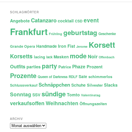
SCHLAGWÖRTER
Catanzaro
event
Angebote
cocktail
CSD
Frankfurt
geburtstag
Geschenke
Frühling
Korsett
Iron Fist
Handmade
Grande Opera
Jerome
mode
Korsetts
Noir
lacing
Masken
lack
Offenbach
party
Outfits
Phaze
Prozent
parties
Patrice
Prozente
Sale
schimmerlos
Queen of Darkness
RDLF
Schnäppchen
Slacks
Schuhe
Silvester
Schlussverkauf
sündige
Sonntag
Tomto
SSV
Valentinstag
verkaufsoffen
Weihnachten
Öffnungszeiten
ARCHIV
Archiv