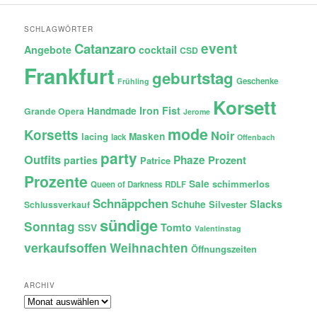
SCHLAGWÖRTER
Catanzaro
event
Angebote
cocktail
CSD
Frankfurt
geburtstag
Geschenke
Frühling
Korsett
Iron Fist
Handmade
Grande Opera
Jerome
mode
Korsetts
Noir
lacing
Masken
lack
Offenbach
party
Outfits
Phaze
Prozent
parties
Patrice
Prozente
Sale
schimmerlos
Queen of Darkness
RDLF
Schnäppchen
Slacks
Schuhe
Silvester
Schlussverkauf
sündige
Sonntag
Tomto
SSV
Valentinstag
verkaufsoffen
Weihnachten
Öffnungszeiten
ARCHIV
Archiv