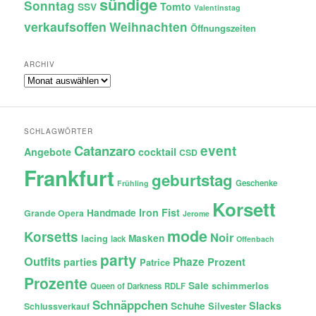
sündige
Sonntag
Tomto
SSV
Valentinstag
verkaufsoffen
Weihnachten
Öffnungszeiten
ARCHIV
Archiv
SCHLAGWÖRTER
Catanzaro
event
Angebote
cocktail
CSD
Frankfurt
geburtstag
Geschenke
Frühling
Korsett
Iron Fist
Handmade
Grande Opera
Jerome
mode
Korsetts
Noir
lacing
Masken
lack
Offenbach
party
Outfits
Phaze
Prozent
parties
Patrice
Prozente
Sale
schimmerlos
Queen of Darkness
RDLF
Schnäppchen
Slacks
Schuhe
Silvester
Schlussverkauf