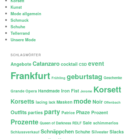
Korsett
Kunst
Mode allgemein
Schmuck
Schuhe
Tellerrand
Unsere Mode
SCHLAGWÖRTER
Catanzaro
event
Angebote
cocktail
CSD
Frankfurt
geburtstag
Geschenke
Frühling
Korsett
Iron Fist
Handmade
Grande Opera
Jerome
mode
Korsetts
Noir
lacing
Masken
lack
Offenbach
party
Outfits
Phaze
Prozent
parties
Patrice
Prozente
Sale
schimmerlos
Queen of Darkness
RDLF
Schnäppchen
Slacks
Schuhe
Silvester
Schlussverkauf