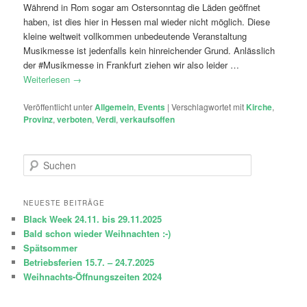
Während in Rom sogar am Ostersonntag die Läden geöffnet
haben, ist dies hier in Hessen mal wieder nicht möglich. Diese
kleine weltweit vollkommen unbedeutende Veranstaltung
Musikmesse ist jedenfalls kein hinreichender Grund. Anlässlich
der #Musikmesse in Frankfurt ziehen wir also leider …
Weiterlesen
→
Veröffentlicht unter
Allgemein
,
Events
|
Verschlagwortet mit
Kirche
,
Provinz
,
verboten
,
Verdi
,
verkaufsoffen
S
u
c
h
NEUESTE BEITRÄGE
e
Black Week 24.11. bis 29.11.2025
n
Bald schon wieder Weihnachten :-)
Spätsommer
Betriebsferien 15.7. – 24.7.2025
Weihnachts-Öffnungszeiten 2024