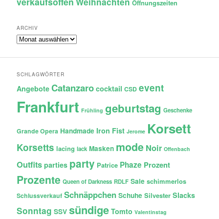
verkaufsoffen
Weihnachten
Öffnungszeiten
ARCHIV
Archiv
SCHLAGWÖRTER
Catanzaro
event
Angebote
cocktail
CSD
Frankfurt
geburtstag
Geschenke
Frühling
Korsett
Iron Fist
Handmade
Grande Opera
Jerome
mode
Korsetts
Noir
lacing
Masken
lack
Offenbach
party
Outfits
Phaze
Prozent
parties
Patrice
Prozente
Sale
schimmerlos
Queen of Darkness
RDLF
Schnäppchen
Slacks
Schuhe
Silvester
Schlussverkauf
sündige
Sonntag
Tomto
SSV
Valentinstag