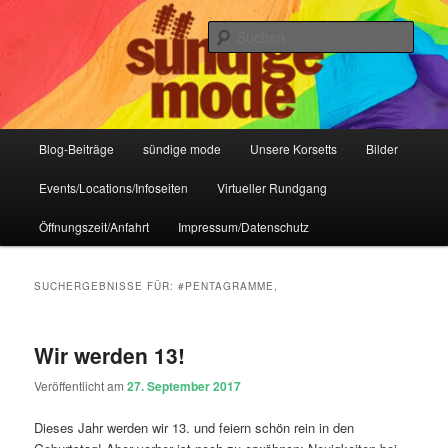
Zum
Zum
IHR Laden für Korsetts, Lifestyle-Mode, Club- und Dark-Wear seit 2004
primären
sekundären
Such
Inhalt
Inhalt
springen
springen
Sündige Mode Frankfurt
Hauptmenü
Blog-Beiträge
sündige mode
Unsere Korsetts
Bilder
Events/Locations/Infoseiten
Virtueller Rundgang
Öffnungszeit/Anfahrt
Impressum/Datenschutz
SUCHERGEBNISSE FÜR:
#PENTAGRAMME,
Wir werden 13!
Veröffentlicht am
27. September 2017
Dieses Jahr werden wir 13. und feiern schön rein in den