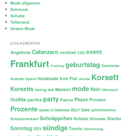
Mode allgemein
Schmuck
Schuhe
Tellerrand
Unsere Mode
SCHLAGWÖRTER
Catanzaro
event
Angebote
cocktail
CSD
Frankfurt
geburtstag
Geschenke
Frühling
Korsett
Iron Fist
Handmade
Grande Opera
Jerome
mode
Korsetts
Noir
lacing
Masken
lack
Offenbach
party
Outfits
Phaze
Prozent
parties
Patrice
Prozente
Sale
schimmerlos
Queen of Darkness
RDLF
Schnäppchen
Slacks
Schuhe
Silvester
Schlussverkauf
sündige
Sonntag
Tomto
SSV
Valentinstag