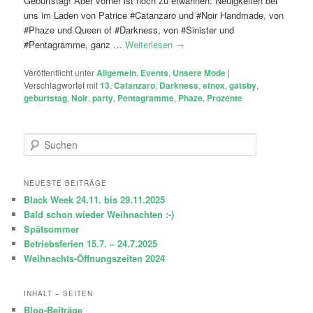
Geburtstag! Aber vorher ist noch zu erwähnen: Neuigkeiten bei
uns im Laden von Patrice #Catanzaro und #Noir Handmade, von
#Phaze und Queen of #Darkness, von #Sinister und
#Pentagramme, ganz …
Weiterlesen
→
Veröffentlicht unter
Allgemein
,
Events
,
Unsere Mode
|
Verschlagwortet mit
13
,
Catanzaro
,
Darkness
,
etnox
,
gatsby
,
geburtstag
,
Noir
,
party
,
Pentagramme
,
Phaze
,
Prozente
S
u
c
h
NEUESTE BEITRÄGE
e
Black Week 24.11. bis 29.11.2025
n
Bald schon wieder Weihnachten :-)
Spätsommer
Betriebsferien 15.7. – 24.7.2025
Weihnachts-Öffnungszeiten 2024
INHALT – SEITEN
Blog-Beiträge