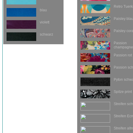
Retro Tuerk
blau
Paisley bla
violett
Paisley cora
schwarz
Passion
champagne
Passion rot
Passion sc
Pyton schw
Spitze print
Streifen sc
Streifen Ecr
Streifen alt