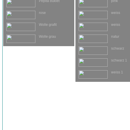
Pepita buklet
pink
rose
weiss
Wolle grafit
weiss
Wolle grau
natur
schwarz
schwarz 1
weiss 1