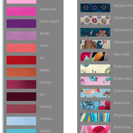
Niuance Pet
deep-pink
Niuance Sa
deep-violett
Ornament P
flieder
Ornament 
lachs
Maui gelb
rot
Puder gelb
kupfer
Puder rose
fuchsia
Schuhe bla
lila
Red Rose
weinrot
Regenboge
hellblau
Retro Pink
tuerkis