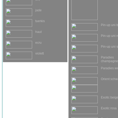
jade
tuerkis
Pin-up uni 
haut
Pin-up uni 
ecru
Pin-up uni 
violett
Paradies
champagne
Paradies we
Orient schw
Exotic beig
Exotic rosa