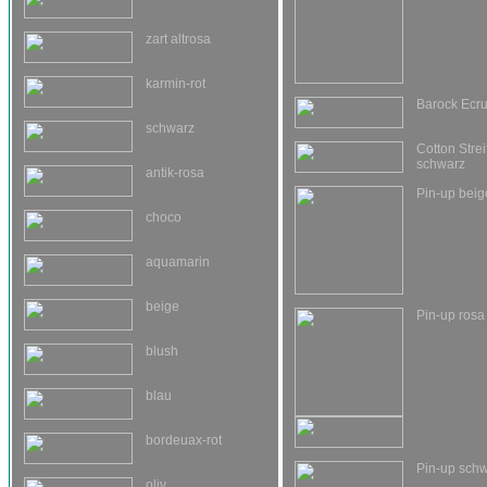
zart altrosa
karmin-rot
Barock Ecr
schwarz
Cotton Strei
schwarz
antik-rosa
Pin-up beig
choco
aquamarin
beige
Pin-up rosa
blush
blau
bordeuax-rot
Pin-up sch
oliv