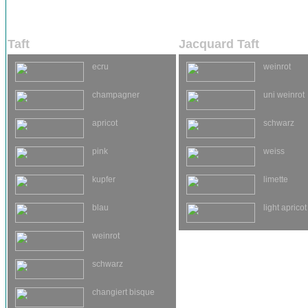
Taft
Jacquard Taft
ecru
weinrot
champagner
uni weinrot
apricot
schwarz
pink
weiss
kupfer
limette
blau
light apricot
weinrot
schwarz
changiert bisque