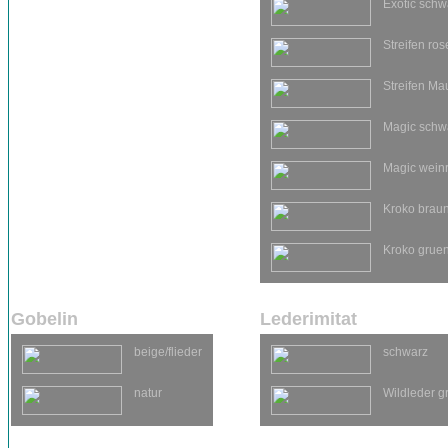
Exotic schw
Streifen ros
Streifen Ma
Magic schw
Magic weinr
Kroko brau
Kroko grue
Gobelin
Lederimitat
beige/flieder
schwarz
natur
Wildleder g