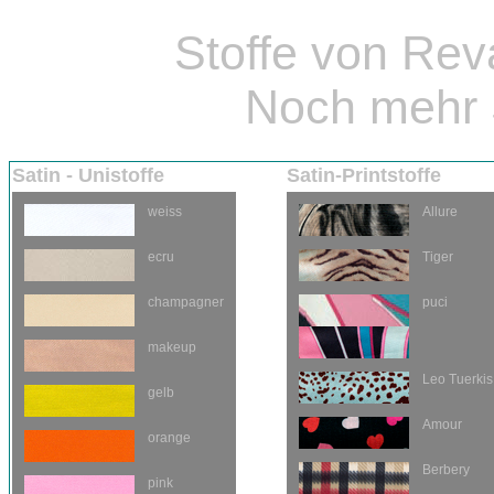
Stoffe von Re
Noch mehr 
Satin - Unistoffe
Satin-Printstoffe
weiss
Allure
ecru
Tiger
champagner
puci
makeup
Leo Tuerkis
gelb
Amour
orange
Berbery
pink