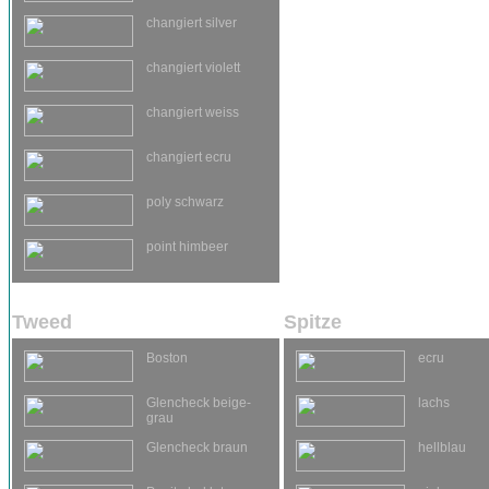
changiert silver
changiert violett
changiert weiss
changiert ecru
poly schwarz
point himbeer
Tweed
Spitze
Boston
ecru
Glencheck beige-
lachs
grau
Glencheck braun
hellblau