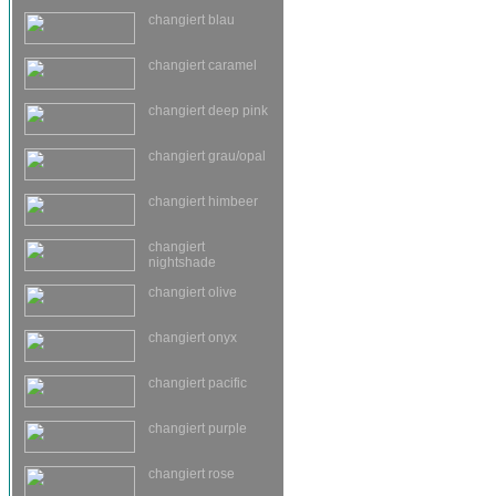
changiert blau
changiert caramel
changiert deep pink
changiert grau/opal
changiert himbeer
changiert
nightshade
changiert olive
changiert onyx
changiert pacific
changiert purple
changiert rose