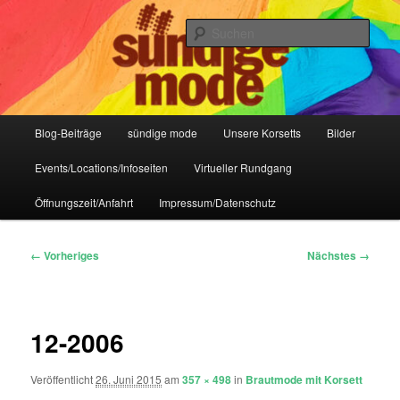
Zum
IHR Laden für Korsetts, Lifestyle-Mode, Club- und Dark-Wear seit 2004
primären
Such
Inhalt
springen
Sündige Mode Frankfurt
Hauptmenü
Blog-Beiträge
sündige mode
Unsere Korsetts
Bilder
Events/Locations/Infoseiten
Virtueller Rundgang
Öffnungszeit/Anfahrt
Impressum/Datenschutz
Bilder-
← Vorheriges
Nächstes →
Navigation
12-2006
Veröffentlicht
26. Juni 2015
am
357 × 498
in
Brautmode mit Korsett