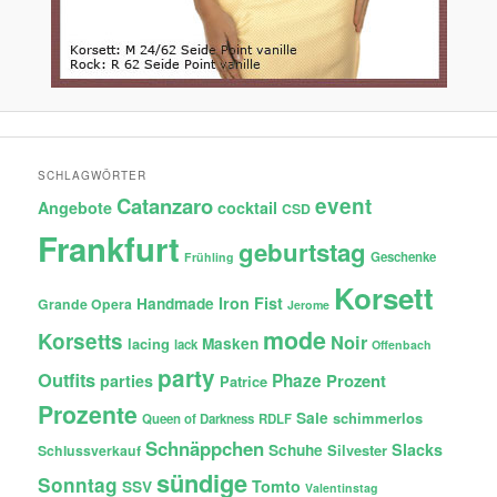
SCHLAGWÖRTER
Catanzaro
event
Angebote
cocktail
CSD
Frankfurt
geburtstag
Geschenke
Frühling
Korsett
Iron Fist
Handmade
Grande Opera
Jerome
mode
Korsetts
Noir
lacing
Masken
lack
Offenbach
party
Outfits
Phaze
Prozent
parties
Patrice
Prozente
Sale
schimmerlos
Queen of Darkness
RDLF
Schnäppchen
Slacks
Schuhe
Silvester
Schlussverkauf
sündige
Sonntag
Tomto
SSV
Valentinstag