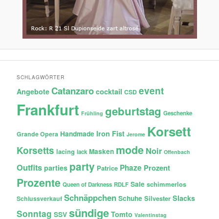
SCHLAGWÖRTER
Catanzaro
event
Angebote
cocktail
CSD
Frankfurt
geburtstag
Geschenke
Frühling
Korsett
Iron Fist
Handmade
Grande Opera
Jerome
mode
Korsetts
Noir
lacing
Masken
lack
Offenbach
party
Outfits
Phaze
Prozent
parties
Patrice
Prozente
Sale
schimmerlos
Queen of Darkness
RDLF
Schnäppchen
Slacks
Schuhe
Silvester
Schlussverkauf
sündige
Sonntag
Tomto
SSV
Valentinstag