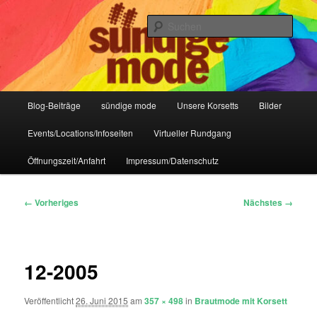
Zum
IHR Laden für Korsetts, Lifestyle-Mode, Club- und Dark-Wear seit 2004
primären
Such
Inhalt
springen
Sündige Mode Frankfurt
Hauptmenü
Blog-Beiträge
sündige mode
Unsere Korsetts
Bilder
Events/Locations/Infoseiten
Virtueller Rundgang
Öffnungszeit/Anfahrt
Impressum/Datenschutz
Bilder-
← Vorheriges
Nächstes →
Navigation
12-2005
Veröffentlicht
26. Juni 2015
am
357 × 498
in
Brautmode mit Korsett