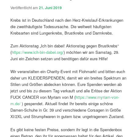
Veröffentlicht am
21. Juni 2019
Krebs ist in Deutschland nach den Herz-Kreislauf-Erkrankungen
die zweithäufigste Todesursache. Die weltweit häufigsten
Krebsarten sind Lungenkrebs, Brustkrebs und Darmkrebs.
Zum Aktionstag „Ich bin dabei! Aktionstag gegen Brustkrebs“
(
https://www.ich-bin-dabei.org/
) möchten wir am Samstag, 29.
Juni ein Zeichen setzen und benötigen dafür eure Hilfe!
Wir veranstalten ein Charity-Event mit Flohmarkt und bitten euch
daher um KLEIDERSPENDEN, damit wir ein breites Spektrum an
Stilen und Größen abdecken können. Eure Spenden werden ab
jetzt und bis zu diesem Tag verkauft und alle Erlöse der Aktion
FUCK CANCER von Myriam von M (
https://www.myriam-von-
m.de/
) gespendet. Aktuell findet Ihr bereits einige schöne
Damen-Schuhe in Gr. 39 und verschiedene Corsagen in Größe
Xl/2XL und Strumpfwaren in gutem bzw. ungetragenem Zustand.
Es gibt keine festen Preise, sondern ihr legt in die Spendenbox
einen Betrag, den ihr für angemessen haltet für den Artikel, den