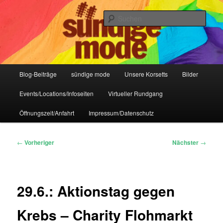
Zum
IHR Laden für Korsetts, Lifestyle-Mode, Club- und Dark-Wear seit 2004
primären
Such
Inhalt
springen
Sündige Mode Frankfurt
Hauptmenü
Blog-Beiträge
sündige mode
Unsere Korsetts
Bilder
Events/Locations/Infoseiten
Virtueller Rundgang
Öffnungszeit/Anfahrt
Impressum/Datenschutz
Beitragsnavigation
←
Vorheriger
Nächster
→
29.6.: Aktionstag gegen
Krebs – Charity Flohmarkt