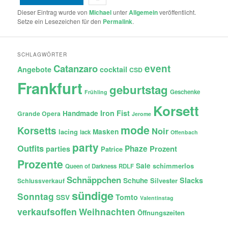
Dieser Eintrag wurde von
Michael
unter
Allgemein
veröffentlicht.
Setze ein Lesezeichen für den
Permalink
.
SCHLAGWÖRTER
Catanzaro
event
Angebote
cocktail
CSD
Frankfurt
geburtstag
Geschenke
Frühling
Korsett
Iron Fist
Handmade
Grande Opera
Jerome
mode
Korsetts
Noir
lacing
Masken
lack
Offenbach
party
Outfits
Phaze
Prozent
parties
Patrice
Prozente
Sale
schimmerlos
Queen of Darkness
RDLF
Schnäppchen
Slacks
Schuhe
Silvester
Schlussverkauf
sündige
Sonntag
Tomto
SSV
Valentinstag
verkaufsoffen
Weihnachten
Öffnungszeiten