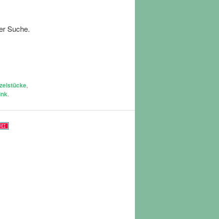
der Suche.
zelstücke
,
ink
.