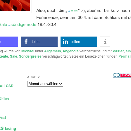
Also, sucht die „
#
Eier
“ :-), aber nur bis kurz nach
Ferienende, denn am 30.4. ist dann Schluss mit 
Sale
#
sündigemode
18.4.-30.4.
n
teilen
teilen
rag wurde von
Michael
unter
Allgemein
,
Angebote
veröffentlicht und mit
easter
,
ein
zente
,
Sale
,
Sonderpreise
verschlagwortet. Setze ein Lesezeichen für den
Permal
ARCHIV
Archiv
ail
CSD
ühling
Fist
ts
lacing