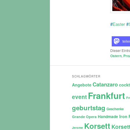
#
Easter
#
teile
Dieser Eint
Ostern
,
Pro
SCHLAGWÖRTER
Catanzaro
Angebote
cockt
Frankfurt
event
Fr
geburtstag
Geschenke
Iron 
Handmade
Grande Opera
Korsett
Korset
Jerome