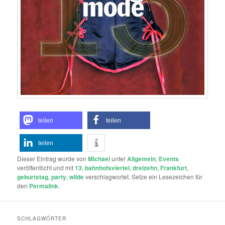
teilen
teilen
teilen
Dieser Eintrag wurde von
Michael
unter
Allgemein
,
Events
veröffentlicht und mit
13
,
bahnhofsviertel
,
dreizehn
,
Frankfurt
,
geburtstag
,
party
,
wilde
verschlagwortet. Setze ein Lesezeichen für
den
Permalink
.
SCHLAGWÖRTER