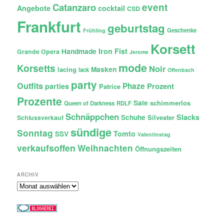
Catanzaro
event
Angebote
cocktail
CSD
Frankfurt
geburtstag
Geschenke
Frühling
Korsett
Iron Fist
Handmade
Grande Opera
Jerome
mode
Korsetts
Noir
lacing
Masken
lack
Offenbach
party
Outfits
Phaze
Prozent
parties
Patrice
Prozente
Sale
schimmerlos
Queen of Darkness
RDLF
Schnäppchen
Slacks
Schuhe
Silvester
Schlussverkauf
sündige
Sonntag
Tomto
SSV
Valentinstag
verkaufsoffen
Weihnachten
Öffnungszeiten
ARCHIV
Archiv