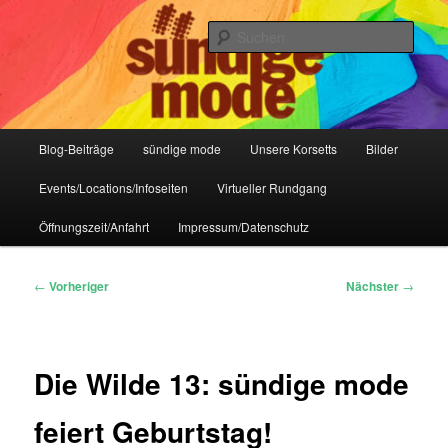
Zum
IHR Laden für Korsetts, Lifestyle-Mode, Club- und Dark-Wear seit 2004
primären
Such
Inhalt
springen
Sündige Mode Frankfurt
Hauptmenü
Blog-Beiträge
sündige mode
Unsere Korsetts
Bilder
Events/Locations/Infoseiten
Virtueller Rundgang
Öffnungszeit/Anfahrt
Impressum/Datenschutz
Beitragsnavigation
←
Vorheriger
Nächster
→
Die Wilde 13: sündige mode
feiert Geburtstag!