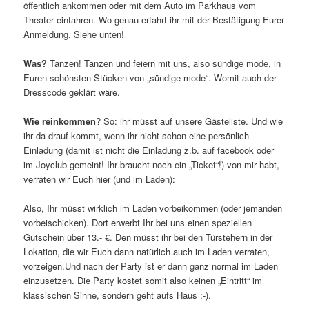
öffentlich ankommen oder mit dem Auto im Parkhaus vom
Theater einfahren. Wo genau erfahrt ihr mit der Bestätigung Eurer
Anmeldung. Siehe unten!
Was?
Tanzen! Tanzen und feiern mit uns, also sündige mode, in
Euren schönsten Stücken von „sündige mode“. Womit auch der
Dresscode geklärt wäre.
Wie reinkommen
? So: ihr müsst auf unsere Gästeliste. Und wie
ihr da drauf kommt, wenn ihr nicht schon eine persönlich
Einladung (damit ist nicht die Einladung z.b. auf facebook oder
im Joyclub gemeint! Ihr braucht noch ein „Ticket“!) von mir habt,
verraten wir Euch hier (und im Laden):
Also, Ihr müsst wirklich im Laden vorbeikommen (oder jemanden
vorbeischicken). Dort erwerbt Ihr bei uns einen speziellen
Gutschein über 13.- €. Den müsst ihr bei den Türstehern in der
Lokation, die wir Euch dann natürlich auch im Laden verraten,
vorzeigen.Und nach der Party ist er dann ganz normal im Laden
einzusetzen. Die Party kostet somit also keinen „Eintritt“ im
klassischen Sinne, sondern geht aufs Haus :-).