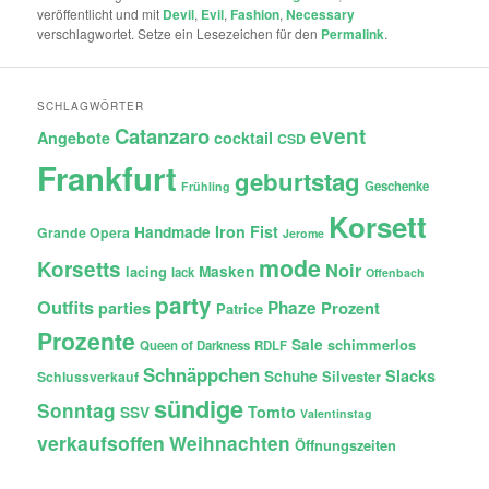
veröffentlicht und mit
Devil
,
Evil
,
Fashion
,
Necessary
verschlagwortet. Setze ein Lesezeichen für den
Permalink
.
SCHLAGWÖRTER
Catanzaro
event
Angebote
cocktail
CSD
Frankfurt
geburtstag
Geschenke
Frühling
Korsett
Iron Fist
Handmade
Grande Opera
Jerome
mode
Korsetts
Noir
lacing
Masken
lack
Offenbach
party
Outfits
Phaze
Prozent
parties
Patrice
Prozente
Sale
schimmerlos
Queen of Darkness
RDLF
Schnäppchen
Slacks
Schuhe
Silvester
Schlussverkauf
sündige
Sonntag
Tomto
SSV
Valentinstag
verkaufsoffen
Weihnachten
Öffnungszeiten