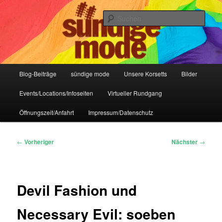
Zum
IHR Laden für Korsetts, Lifestyle-Mode, Club- und Dark-Wear seit 2004
primären
Such
Inhalt
springen
Sündige Mode Frankfurt
Hauptmenü
Blog-Beiträge
sündige mode
Unsere Korsetts
Bilder
Events/Locations/Infoseiten
Virtueller Rundgang
Öffnungszeit/Anfahrt
Impressum/Datenschutz
Beitragsnavigation
←
Vorheriger
Nächster
→
Devil Fashion und
Necessary Evil: soeben