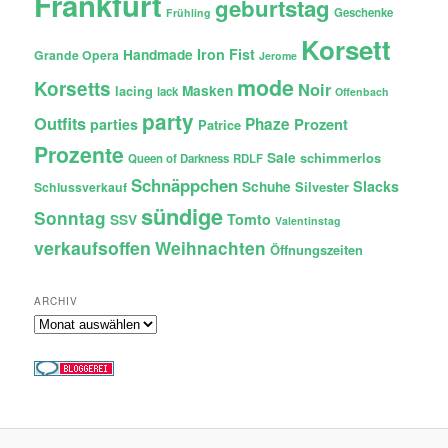
Frankfurt
geburtstag
Geschenke
Frühling
Korsett
Iron Fist
Handmade
Grande Opera
Jerome
mode
Korsetts
Noir
lacing
Masken
lack
Offenbach
party
Outfits
Phaze
Prozent
parties
Patrice
Prozente
Sale
schimmerlos
Queen of Darkness
RDLF
Schnäppchen
Slacks
Schuhe
Silvester
Schlussverkauf
sündige
Sonntag
Tomto
SSV
Valentinstag
verkaufsoffen
Weihnachten
Öffnungszeiten
ARCHIV
Archiv