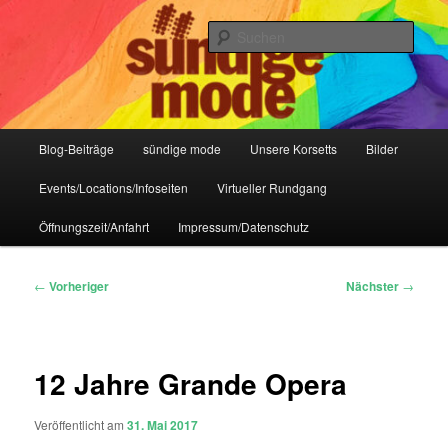
Zum
IHR Laden für Korsetts, Lifestyle-Mode, Club- und Dark-Wear seit 2004
primären
Such
Inhalt
springen
Sündige Mode Frankfurt
Hauptmenü
Blog-Beiträge
sündige mode
Unsere Korsetts
Bilder
Events/Locations/Infoseiten
Virtueller Rundgang
Öffnungszeit/Anfahrt
Impressum/Datenschutz
Beitragsnavigation
←
Vorheriger
Nächster
→
12 Jahre Grande Opera
Veröffentlicht am
31. Mai 2017