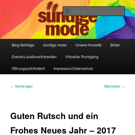
Zum
IHR Laden für Korsetts, Lifestyle-Mode, Club- und Dark-Wear seit 2004
primären
Such
Inhalt
springen
Sündige Mode Frankfurt
Hauptmenü
Blog-Beiträge
sündige mode
Unsere Korsetts
Bilder
Events/Locations/Infoseiten
Virtueller Rundgang
Öffnungszeit/Anfahrt
Impressum/Datenschutz
Beitragsnavigation
←
Vorheriger
Nächster
→
Guten Rutsch und ein
Frohes Neues Jahr – 2017