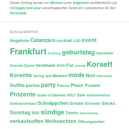
Dieser Eintrag wurde von
Michael
unter
Allgemein
veröffentlicht und
mit
happy new year
verschlagwortet. Setze ein Lesezeichen für den
Permalink
.
SCHLAGWÖRTER
Catanzaro
event
Angebote
cocktail
CSD
Frankfurt
geburtstag
Geschenke
Frühling
Korsett
Iron Fist
Handmade
Grande Opera
Jerome
mode
Korsetts
Noir
lacing
Masken
lack
Offenbach
party
Outfits
Phaze
Prozent
parties
Patrice
Prozente
Sale
schimmerlos
Queen of Darkness
RDLF
Schnäppchen
Slacks
Schuhe
Silvester
Schlussverkauf
sündige
Sonntag
Tomto
SSV
Valentinstag
verkaufsoffen
Weihnachten
Öffnungszeiten