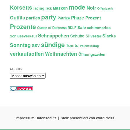
mode
Korsetts
Noir
lacing
Masken
lack
Offenbach
party
Outfits
Phaze
Prozent
parties
Patrice
Prozente
Sale
schimmerlos
Queen of Darkness
RDLF
Schnäppchen
Slacks
Schuhe
Silvester
Schlussverkauf
sündige
Sonntag
Tomto
SSV
Valentinstag
verkaufsoffen
Weihnachten
Öffnungszeiten
ARCHIV
Archiv
Impressum/Datenschutz
Stolz präsentiert von WordPress