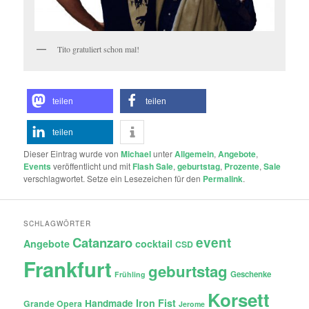
Tito gratuliert schon mal!
teilen
teilen
teilen
Dieser Eintrag wurde von
Michael
unter
Allgemein
,
Angebote
,
Events
veröffentlicht und mit
Flash Sale
,
geburtstag
,
Prozente
,
Sale
verschlagwortet. Setze ein Lesezeichen für den
Permalink
.
SCHLAGWÖRTER
Catanzaro
event
Angebote
cocktail
CSD
Frankfurt
geburtstag
Geschenke
Frühling
Korsett
Iron Fist
Handmade
Grande Opera
Jerome