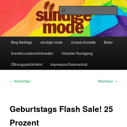
Zum
IHR Laden für Korsetts, Lifestyle-Mode, Club- und Dark-Wear seit 2004
primären
Such
Inhalt
springen
Sündige Mode Frankfurt
Hauptmenü
Blog-Beiträge
sündige mode
Unsere Korsetts
Bilder
Events/Locations/Infoseiten
Virtueller Rundgang
Öffnungszeit/Anfahrt
Impressum/Datenschutz
Beitragsnavigation
←
Vorheriger
Nächster
→
Geburtstags Flash Sale! 25
Prozent