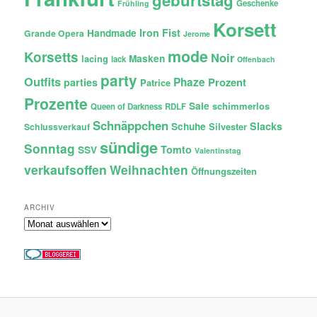
Geschenke
Frühling
Korsett
Iron Fist
Handmade
Grande Opera
Jerome
mode
Korsetts
Noir
lacing
Masken
lack
Offenbach
party
Outfits
Phaze
Prozent
parties
Patrice
Prozente
Sale
schimmerlos
Queen of Darkness
RDLF
Schnäppchen
Slacks
Schuhe
Silvester
Schlussverkauf
sündige
Sonntag
Tomto
SSV
Valentinstag
verkaufsoffen
Weihnachten
Öffnungszeiten
ARCHIV
Archiv