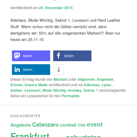
Veröffentlicht am
25. November 2015
Aderlass, Mode Wichtig, Sektor 1, Lovesect und Hard Leather
Stuff. Wenn schon nicht die Götter verrückt sind, dann
wenigstens wir: 55% auf alle vorgenannten Marken!!! Aber nur
heute am 25.11.15.
teilen
teilen
teilen
Dieser Eintrag wurde von
Michael
unter
Allgemein
,
Angebote
,
Events
,
Unsere Mode
veröffentlicht und mit
Aderlass
,
cyber
,
leather
,
Lovesect
,
Mode Wichtig
,
monday
,
Sektor 1
verschlagwortet.
Setze ein Lesezeichen für den
Permalink
.
SCHLAGWÖRTER
Catanzaro
event
Angebote
cocktail
CSD
Frankfurt
geburtstag