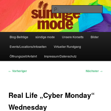
Zum
IHR Laden für Korsetts, Lifestyle-Mode, Club- und Dark-Wear seit 2004
primären
Such
Inhalt
springen
Sündige Mode Frankfurt
Hauptmenü
Blog-Beiträge
sündige mode
Unsere Korsetts
Bilder
Events/Locations/Infoseiten
Virtueller Rundgang
Öffnungszeit/Anfahrt
Impressum/Datenschutz
Beitragsnavigation
←
Vorheriger
Nächster
→
Real Life „Cyber Monday“
Wednesday