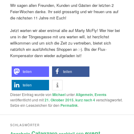
Wir sagen allen Freunden, Kunden und Gästen der letzten 2
Feier-Wochen danke. Ihr seid grossartig und wir freuen uns auf
die nächsten 11 Jahre mit Euch!
Jetzt warten wir aber erstmal alle auf Marty McFly! Wer hier bei
uns in der Töngesgasse mit uns warten will, ist herzlichst
willkommen und um sich die Zeit zu vertreiben, bietet sich
natürlich ein ausführliches Shoppen an :-). Bis der Flux-
Kompensator dann wieder aufgeladen ist!
teilen
teilen
teilen
Dieser Eintrag wurde von
Michael
unter
Allgemein
,
Events
veröffentlicht und mit
21. Oktober 2015
,
kurz nach 4
verschlagwortet.
Setze ein Lesezeichen für den
Permalink
.
SCHLAGWÖRTER
Catanzaro
event
Angebote
cocktail
CSD