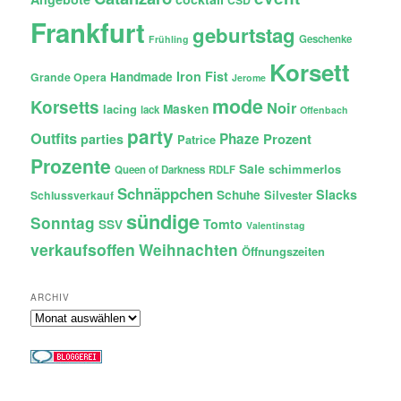
Frankfurt
geburtstag
Geschenke
Frühling
Korsett
Iron Fist
Handmade
Grande Opera
Jerome
mode
Korsetts
Noir
lacing
Masken
lack
Offenbach
party
Outfits
Phaze
Prozent
parties
Patrice
Prozente
Sale
schimmerlos
Queen of Darkness
RDLF
Schnäppchen
Slacks
Schuhe
Silvester
Schlussverkauf
sündige
Sonntag
Tomto
SSV
Valentinstag
verkaufsoffen
Weihnachten
Öffnungszeiten
ARCHIV
Archiv